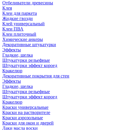
Отбеливатели древесины
Клея
Клеи для паркета
Жидкие гвозди
Клей универсальный
Клеи ПВА
Клеи плиточный
Химические анкеры
Декоративные штукатурки
Эффекты
Гладкие, шелка
Штукатурки рельефные
Штукатурки эффект короед
Кракелюр
Декоративные покрытия для стен
Эффекты
Гладкие, шелка
Штукатурки рельефные
Штукатурки эффект короед
Кракелюр
Краски универсальные
Краски на растворителе
Краски аэрозольные
Краски для окон и дверей
Лаки масла воски