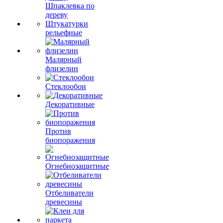
Шпаклевка по
дереву
Штукатурки
рельефные
Малярный
флизелин
Стеклообои
Декоративные
Против
биопоражения
Огнебиозащитные
Отбеливатели
древесины