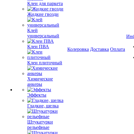
Клеи для паркета
Жидкие гвозди
Клей
универсальный
Ин
Клеи ПВА
Колеровка
Доставка
Оплата
Клеи плиточный
Химические
анкеры
Эффекты
Гладкие, шелка
Штукатурки
рельефные