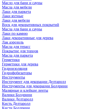
Масло для бани и сауны
Масла для мебели
Лаки для паркета
Лаки яхтные
Лаки для мебели
Воск для декоративных покрытий
Масла для бани и сауны
Лаки по камню
Лаки декоративные для дерева
Лак аэрозоль
Масла для терасс
Покрытие для торцов
Масла для паркета
Герметики
Герметики для дерева
Гидроизоляция
Гидрофобизаторы
Инструменты
Инструмент для декорации Делтаролл
Инструменты для декорации Болдрини
Малярные и клейкие ленты
Валики Болдрини
Валики Делтаролл
Кисть Делтаролл
Кисти Болдрини