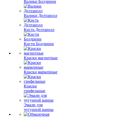
Валики Болдрини
Валики Делтаролл
Кисть Делтаролл
Кисти Болдрини
Краски магнитные
Краски маркерные
Краски
грифельные
Эмали для
чугунной ванны