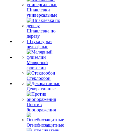
Шпаклевки
универсальные
Шпаклевка по
дереву
Штукатурки
рельефные
Малярный
флизелин
Стеклообои
Декоративные
Против
биопоражения
Огнебиозащитные