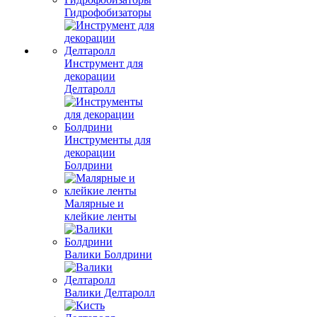
Гидрофобизаторы
Инструмент для
декорации
Делтаролл
Инструменты для
декорации
Болдрини
Малярные и
клейкие ленты
Валики Болдрини
Валики Делтаролл