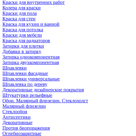
Краски для внутренних работ
Колера для краски
Краски для пола
Краска для стен
Краска для кухни и ванной
Краска для потолка
Краски для мебели
Краска для радиаторов
Затирки для плитки
Добавки в затирку
Затирка однокомпонентная
Затирка двухкомпонентная
Шпаклевки
Шпаклевки фасадные
Шпаклевки универсальные
Шпаклевка по дереву
Декоративные дизайнерские покрытия
Штукатурки рельефные
Обои. Малярный флизелин. Стеклохолст
Малярный флизелин
Стеклообои
Антисептики
Декоративные
Против биопоражения
Огнебиозащитные