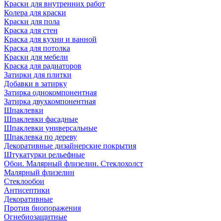
Краски для внутренних работ
Колера для краски
Краски для пола
Краска для стен
Краска для кухни и ванной
Краска для потолка
Краски для мебели
Краска для радиаторов
Затирки для плитки
Добавки в затирку
Затирка однокомпонентная
Затирка двухкомпонентная
Шпаклевки
Шпаклевки фасадные
Шпаклевки универсальные
Шпаклевка по дереву
Декоративные дизайнерские покрытия
Штукатурки рельефные
Обои. Малярный флизелин. Стеклохолст
Малярный флизелин
Стеклообои
Антисептики
Декоративные
Против биопоражения
Огнебиозащитные