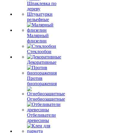
Шпаклевка по
дереву
Штукатурки
рельефные
Малярный
флизелин
Стеклообои
Декоративные
Против
биопоражения
Огнебиозащитные
Отбеливатели
древесины