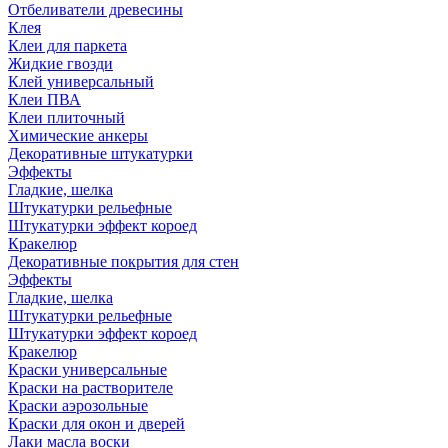
Отбеливатели древесины
Клея
Клеи для паркета
Жидкие гвозди
Клей универсальный
Клеи ПВА
Клеи плиточный
Химические анкеры
Декоративные штукатурки
Эффекты
Гладкие, шелка
Штукатурки рельефные
Штукатурки эффект короед
Кракелюр
Декоративные покрытия для стен
Эффекты
Гладкие, шелка
Штукатурки рельефные
Штукатурки эффект короед
Кракелюр
Краски универсальные
Краски на растворителе
Краски аэрозольные
Краски для окон и дверей
Лаки масла воски