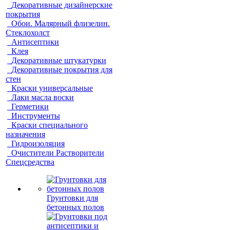
Декоративные дизайнерские
покрытия
Обои. Малярный флизелин.
Стеклохолст
Антисептики
Клея
Декоративные штукатурки
Декоративные покрытия для
стен
Краски универсальные
Лаки масла воски
Герметики
Инструменты
Краски специального
назначения
Гидроизоляция
Очистители Растворители
Спецсредства
Грунтовки для
бетонных полов