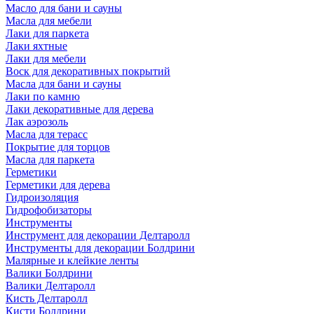
Масло для бани и сауны
Масла для мебели
Лаки для паркета
Лаки яхтные
Лаки для мебели
Воск для декоративных покрытий
Масла для бани и сауны
Лаки по камню
Лаки декоративные для дерева
Лак аэрозоль
Масла для терасс
Покрытие для торцов
Масла для паркета
Герметики
Герметики для дерева
Гидроизоляция
Гидрофобизаторы
Инструменты
Инструмент для декорации Делтаролл
Инструменты для декорации Болдрини
Малярные и клейкие ленты
Валики Болдрини
Валики Делтаролл
Кисть Делтаролл
Кисти Болдрини