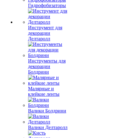
Гидрофобизаторы
Инструмент для
декорации
Делтаролл
Инструменты для
декорации
Болдрини
Малярные и
клейкие ленты
Валики Болдрини
Валики Делтаролл