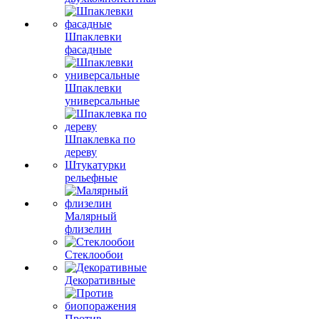
Шпаклевки
фасадные
Шпаклевки
универсальные
Шпаклевка по
дереву
Штукатурки
рельефные
Малярный
флизелин
Стеклообои
Декоративные
Против