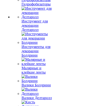
Гидрофобизаторы
Инструмент для
декорации
Делтаролл
Инструменты для
декорации
Болдрини
Малярные и
клейкие ленты
Валики Болдрини
Валики Делтаролл