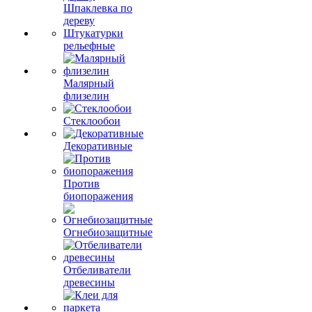
Шпаклевка по
дереву
Штукатурки
рельефные
Малярный
флизелин
Стеклообои
Декоративные
Против
биопоражения
Огнебиозащитные
Отбеливатели
древесины