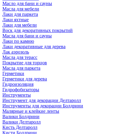
Масло для бани и сауны
Масла для мебели
Лаки для паркета
Лаки яхтные
Лаки для мебели
Воск для декоративных покрытий
Масла для бани и сауны
Лаки по камню
Лаки декоративные для дерева
Лак аэрозоль
Масла для терасс
Покрытие для торцов
Масла для паркета
Герметики
Герметики для дерева
Гидроизоляция
Гидрофобизаторы
Инструменты
Инструмент для декорации Делтаролл
Инструменты для декорации Болдрини
Малярные и клейкие ленты
Валики Болдрини
Валики Делтаролл
Кисть Делтаролл
Кисти Болдрини