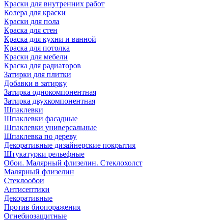
Краски для внутренних работ
Колера для краски
Краски для пола
Краска для стен
Краска для кухни и ванной
Краска для потолка
Краски для мебели
Краска для радиаторов
Затирки для плитки
Добавки в затирку
Затирка однокомпонентная
Затирка двухкомпонентная
Шпаклевки
Шпаклевки фасадные
Шпаклевки универсальные
Шпаклевка по дереву
Декоративные дизайнерские покрытия
Штукатурки рельефные
Обои. Малярный флизелин. Стеклохолст
Малярный флизелин
Стеклообои
Антисептики
Декоративные
Против биопоражения
Огнебиозащитные