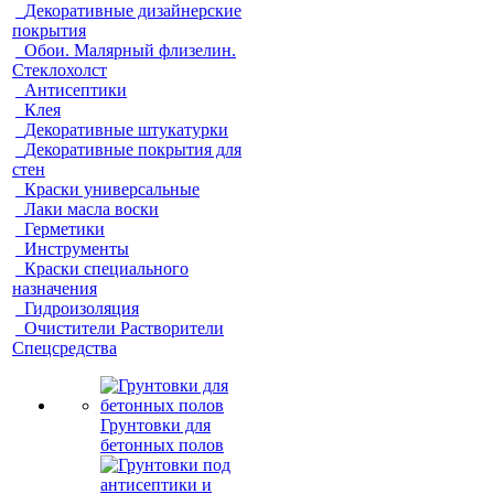
Декоративные дизайнерские
покрытия
Обои. Малярный флизелин.
Стеклохолст
Антисептики
Клея
Декоративные штукатурки
Декоративные покрытия для
стен
Краски универсальные
Лаки масла воски
Герметики
Инструменты
Краски специального
назначения
Гидроизоляция
Очистители Растворители
Спецсредства
Грунтовки для
бетонных полов