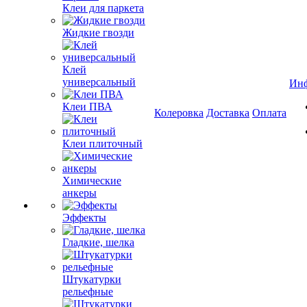
Клеи для паркета
Жидкие гвозди
Клей
универсальный
Ин
Клеи ПВА
Колеровка
Доставка
Оплата
Клеи плиточный
Химические
анкеры
Эффекты
Гладкие, шелка
Штукатурки
рельефные