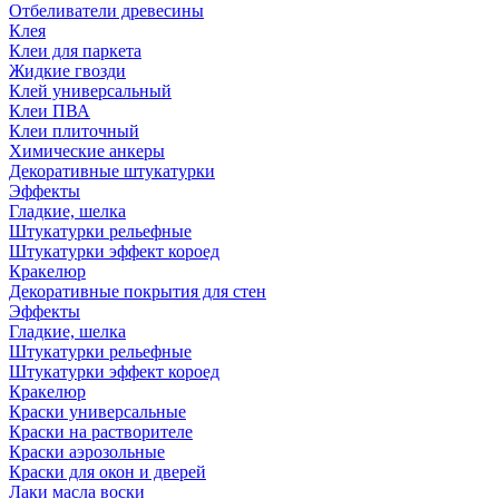
Отбеливатели древесины
Клея
Клеи для паркета
Жидкие гвозди
Клей универсальный
Клеи ПВА
Клеи плиточный
Химические анкеры
Декоративные штукатурки
Эффекты
Гладкие, шелка
Штукатурки рельефные
Штукатурки эффект короед
Кракелюр
Декоративные покрытия для стен
Эффекты
Гладкие, шелка
Штукатурки рельефные
Штукатурки эффект короед
Кракелюр
Краски универсальные
Краски на растворителе
Краски аэрозольные
Краски для окон и дверей
Лаки масла воски