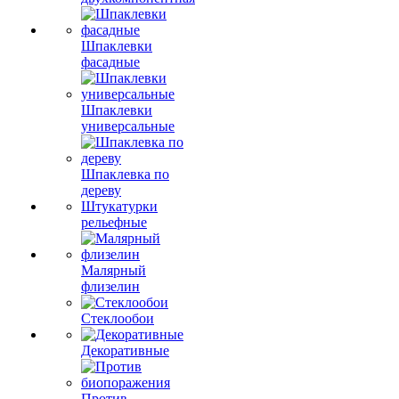
Шпаклевки
фасадные
Шпаклевки
универсальные
Шпаклевка по
дереву
Штукатурки
рельефные
Малярный
флизелин
Стеклообои
Декоративные
Против