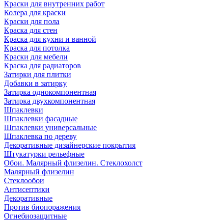
Краски для внутренних работ
Колера для краски
Краски для пола
Краска для стен
Краска для кухни и ванной
Краска для потолка
Краски для мебели
Краска для радиаторов
Затирки для плитки
Добавки в затирку
Затирка однокомпонентная
Затирка двухкомпонентная
Шпаклевки
Шпаклевки фасадные
Шпаклевки универсальные
Шпаклевка по дереву
Декоративные дизайнерские покрытия
Штукатурки рельефные
Обои. Малярный флизелин. Стеклохолст
Малярный флизелин
Стеклообои
Антисептики
Декоративные
Против биопоражения
Огнебиозащитные