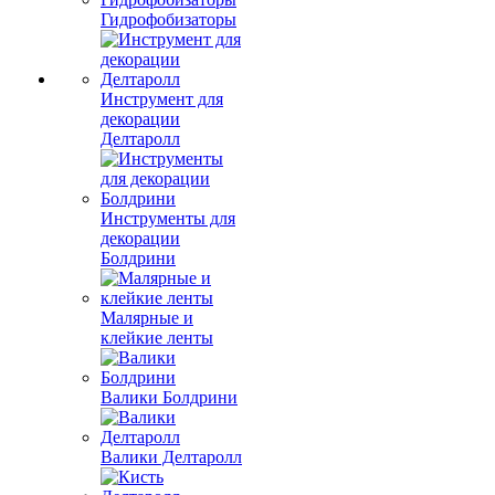
Гидрофобизаторы
Инструмент для
декорации
Делтаролл
Инструменты для
декорации
Болдрини
Малярные и
клейкие ленты
Валики Болдрини
Валики Делтаролл