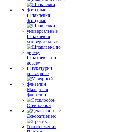
Шпаклевки
фасадные
Шпаклевки
универсальные
Шпаклевка по
дереву
Штукатурки
рельефные
Малярный
флизелин
Стеклообои
Декоративные
Против