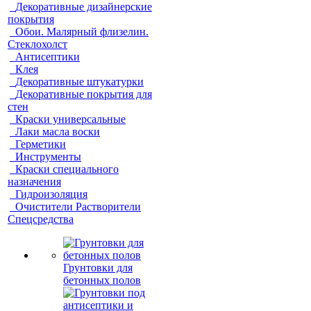
Декоративные дизайнерские
покрытия
Обои. Малярный флизелин.
Стеклохолст
Антисептики
Клея
Декоративные штукатурки
Декоративные покрытия для
стен
Краски универсальные
Лаки масла воски
Герметики
Инструменты
Краски специального
назначения
Гидроизоляция
Очистители Растворители
Спецсредства
Грунтовки для
бетонных полов