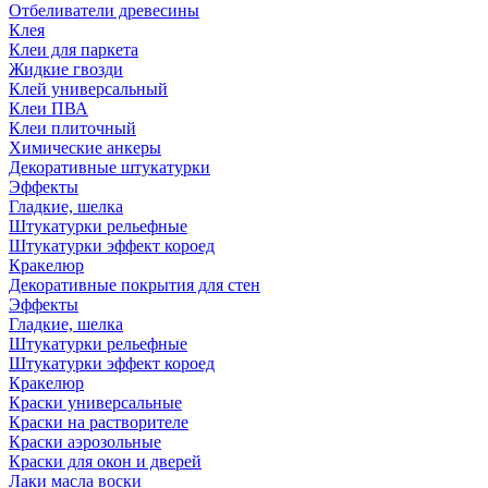
Отбеливатели древесины
Клея
Клеи для паркета
Жидкие гвозди
Клей универсальный
Клеи ПВА
Клеи плиточный
Химические анкеры
Декоративные штукатурки
Эффекты
Гладкие, шелка
Штукатурки рельефные
Штукатурки эффект короед
Кракелюр
Декоративные покрытия для стен
Эффекты
Гладкие, шелка
Штукатурки рельефные
Штукатурки эффект короед
Кракелюр
Краски универсальные
Краски на растворителе
Краски аэрозольные
Краски для окон и дверей
Лаки масла воски