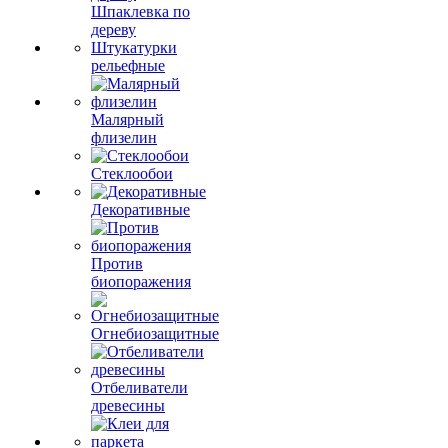
Шпаклевка по
дереву
Штукатурки
рельефные
Малярный
флизелин
Стеклообои
Декоративные
Против
биопоражения
Огнебиозащитные
Отбеливатели
древесины