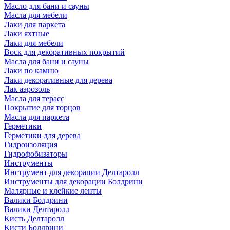
Масло для бани и сауны
Масла для мебели
Лаки для паркета
Лаки яхтные
Лаки для мебели
Воск для декоративных покрытий
Масла для бани и сауны
Лаки по камню
Лаки декоративные для дерева
Лак аэрозоль
Масла для терасс
Покрытие для торцов
Масла для паркета
Герметики
Герметики для дерева
Гидроизоляция
Гидрофобизаторы
Инструменты
Инструмент для декорации Делтаролл
Инструменты для декорации Болдрини
Малярные и клейкие ленты
Валики Болдрини
Валики Делтаролл
Кисть Делтаролл
Кисти Болдрини