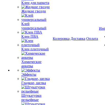
Клеи для паркета
Жидкие гвозди
Клей
универсальный
Ин
Клеи ПВА
Колеровка
Доставка
Оплата
Клеи плиточный
Химические
анкеры
Эффекты
Гладкие, шелка
Штукатурки
рельефные