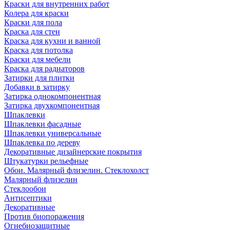
Краски для внутренних работ
Колера для краски
Краски для пола
Краска для стен
Краска для кухни и ванной
Краска для потолка
Краски для мебели
Краска для радиаторов
Затирки для плитки
Добавки в затирку
Затирка однокомпонентная
Затирка двухкомпонентная
Шпаклевки
Шпаклевки фасадные
Шпаклевки универсальные
Шпаклевка по дереву
Декоративные дизайнерские покрытия
Штукатурки рельефные
Обои. Малярный флизелин. Стеклохолст
Малярный флизелин
Стеклообои
Антисептики
Декоративные
Против биопоражения
Огнебиозащитные