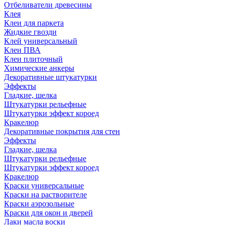
Отбеливатели древесины
Клея
Клеи для паркета
Жидкие гвозди
Клей универсальный
Клеи ПВА
Клеи плиточный
Химические анкеры
Декоративные штукатурки
Эффекты
Гладкие, шелка
Штукатурки рельефные
Штукатурки эффект короед
Кракелюр
Декоративные покрытия для стен
Эффекты
Гладкие, шелка
Штукатурки рельефные
Штукатурки эффект короед
Кракелюр
Краски универсальные
Краски на растворителе
Краски аэрозольные
Краски для окон и дверей
Лаки масла воски