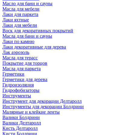
Масло для бани и сауны
Масла для мебели
Лаки для паркета
Лаки яхтные
Лаки для мебели
Воск для декоративных покрытий
Масла для бани и сауны
Лаки по камню
Лаки декоративные для дерева
Лак аэрозоль
Масла для терасс
Покрытие для торцов
Масла для паркета
Герметики
Герметики для дерева
Гидроизоляция
Гидрофобизаторы
Инструменты
Инструмент для декорации Делтаролл
Инструменты для декорации Болдрини
Малярные и клейкие ленты
Валики Болдрини
Валики Делтаролл
Кисть Делтаролл
Кисти Болдрини