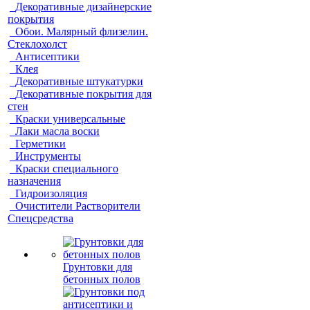
Декоративные дизайнерские
покрытия
Обои. Малярный флизелин.
Стеклохолст
Антисептики
Клея
Декоративные штукатурки
Декоративные покрытия для
стен
Краски универсальные
Лаки масла воски
Герметики
Инструменты
Краски специального
назначения
Гидроизоляция
Очистители Растворители
Спецсредства
Грунтовки для
бетонных полов