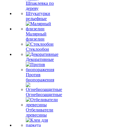
Шпаклевка по
дереву
Штукатурки
рельефные
Малярный
флизелин
Стеклообои
Декоративные
Против
биопоражения
Огнебиозащитные
Отбеливатели
древесины