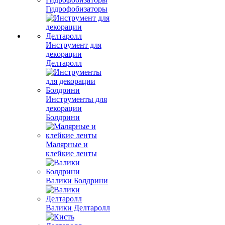
Гидрофобизаторы
Инструмент для
декорации
Делтаролл
Инструменты для
декорации
Болдрини
Малярные и
клейкие ленты
Валики Болдрини
Валики Делтаролл