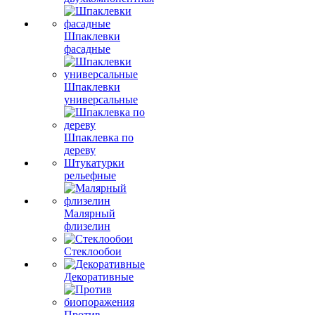
Шпаклевки
фасадные
Шпаклевки
универсальные
Шпаклевка по
дереву
Штукатурки
рельефные
Малярный
флизелин
Стеклообои
Декоративные
Против