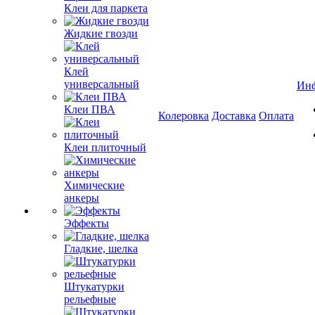
Клеи для паркета
Жидкие гвозди
Клей
универсальный
Ин
Клеи ПВА
Колеровка
Доставка
Оплата
Клеи плиточный
Химические
анкеры
Эффекты
Гладкие, шелка
Штукатурки
рельефные