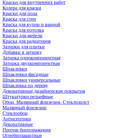
Краски для внутренних работ
Колера для краски
Краски для пола
Краска для стен
Краска для кухни и ванной
Краска для потолка
Краски для мебели
Краска для радиаторов
Затирки для плитки
Добавки в затирку
Затирка однокомпонентная
Затирка двухкомпонентная
Шпаклевки
Шпаклевки фасадные
Шпаклевки универсальные
Шпаклевка по дереву
Декоративные дизайнерские покрытия
Штукатурки рельефные
Обои. Малярный флизелин. Стеклохолст
Малярный флизелин
Стеклообои
Антисептики
Декоративные
Против биопоражения
Огнебиозащитные