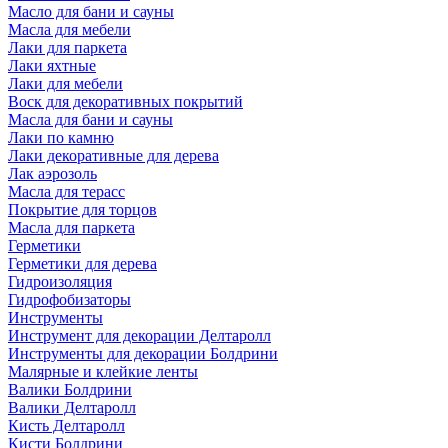
Масло для бани и сауны
Масла для мебели
Лаки для паркета
Лаки яхтные
Лаки для мебели
Воск для декоративных покрытий
Масла для бани и сауны
Лаки по камню
Лаки декоративные для дерева
Лак аэрозоль
Масла для терасс
Покрытие для торцов
Масла для паркета
Герметики
Герметики для дерева
Гидроизоляция
Гидрофобизаторы
Инструменты
Инструмент для декорации Делтаролл
Инструменты для декорации Болдрини
Малярные и клейкие ленты
Валики Болдрини
Валики Делтаролл
Кисть Делтаролл
Кисти Болдрини