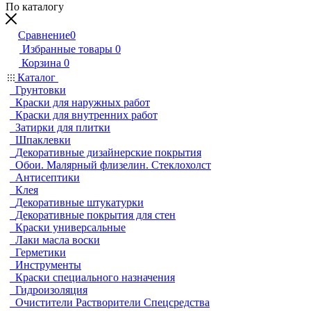
По каталогу
Сравнение
0
Избранные товары
0
Корзина
0
Каталог
Грунтовки
Краски для наружных работ
Краски для внутренних работ
Затирки для плитки
Шпаклевки
Декоративные дизайнерские покрытия
Обои. Малярный флизелин. Стеклохолст
Антисептики
Клея
Декоративные штукатурки
Декоративные покрытия для стен
Краски универсальные
Лаки масла воски
Герметики
Инструменты
Краски специального назначения
Гидроизоляция
Очистители Растворители Спецсредства