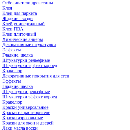
Отбеливатели древесины
Клея
Клеи для паркета
Жидкие гвозди
Клей универсальный
Клеи ПВА
Клеи плиточный
Химические анкеры
Декоративные штукатурки
Эффекты
Гладкие, шелка
Штукатурки рельефные
Штукатурки эффект короед
Кракелюр
Декоративные покрытия для стен
Эффекты
Гладкие, шелка
Штукатурки рельефные
Штукатурки эффект короед
Кракелюр
Краски универсальные
Краски на растворителе
Краски аэрозольные
Краски для окон и дверей
Лаки масла воски