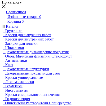
По каталогу
Сравнение
0
Избранные товары
0
Корзина
0
Каталог
Грунтовки
Краски для наружных работ
Краски для внутренних работ
Затирки для плитки
Шпаклевки
Декоративные дизайнерские покрытия
Обои. Малярный флизелин. Стеклохолст
Антисептики
Клея
Декоративные штукатурки
Декоративные покрытия для стен
Краски универсальные
Лаки масла воски
Герметики
Инструменты
Краски специального назначения
Гидроизоляция
Очистители Растворители Спецсредства