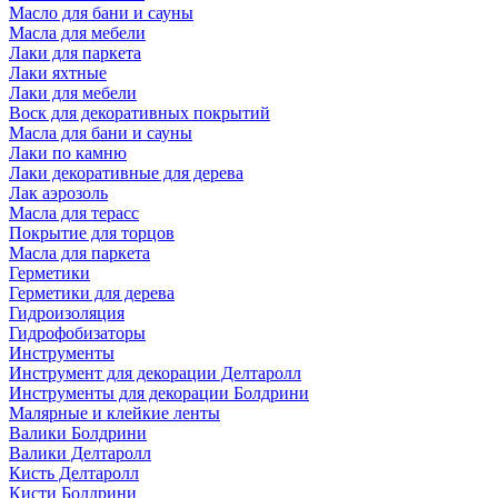
Масло для бани и сауны
Масла для мебели
Лаки для паркета
Лаки яхтные
Лаки для мебели
Воск для декоративных покрытий
Масла для бани и сауны
Лаки по камню
Лаки декоративные для дерева
Лак аэрозоль
Масла для терасс
Покрытие для торцов
Масла для паркета
Герметики
Герметики для дерева
Гидроизоляция
Гидрофобизаторы
Инструменты
Инструмент для декорации Делтаролл
Инструменты для декорации Болдрини
Малярные и клейкие ленты
Валики Болдрини
Валики Делтаролл
Кисть Делтаролл
Кисти Болдрини