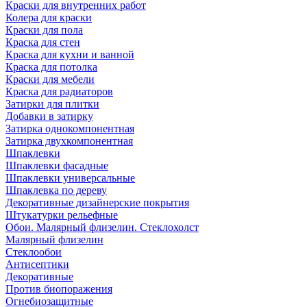
Краски для внутренних работ
Колера для краски
Краски для пола
Краска для стен
Краска для кухни и ванной
Краска для потолка
Краски для мебели
Краска для радиаторов
Затирки для плитки
Добавки в затирку
Затирка однокомпонентная
Затирка двухкомпонентная
Шпаклевки
Шпаклевки фасадные
Шпаклевки универсальные
Шпаклевка по дереву
Декоративные дизайнерские покрытия
Штукатурки рельефные
Обои. Малярный флизелин. Стеклохолст
Малярный флизелин
Стеклообои
Антисептики
Декоративные
Против биопоражения
Огнебиозащитные