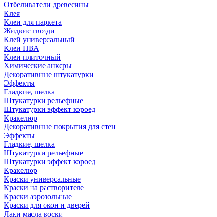
Отбеливатели древесины
Клея
Клеи для паркета
Жидкие гвозди
Клей универсальный
Клеи ПВА
Клеи плиточный
Химические анкеры
Декоративные штукатурки
Эффекты
Гладкие, шелка
Штукатурки рельефные
Штукатурки эффект короед
Кракелюр
Декоративные покрытия для стен
Эффекты
Гладкие, шелка
Штукатурки рельефные
Штукатурки эффект короед
Кракелюр
Краски универсальные
Краски на растворителе
Краски аэрозольные
Краски для окон и дверей
Лаки масла воски