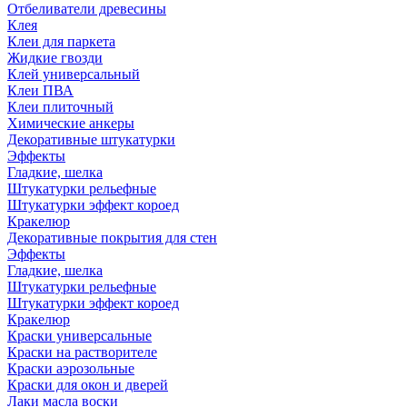
Отбеливатели древесины
Клея
Клеи для паркета
Жидкие гвозди
Клей универсальный
Клеи ПВА
Клеи плиточный
Химические анкеры
Декоративные штукатурки
Эффекты
Гладкие, шелка
Штукатурки рельефные
Штукатурки эффект короед
Кракелюр
Декоративные покрытия для стен
Эффекты
Гладкие, шелка
Штукатурки рельефные
Штукатурки эффект короед
Кракелюр
Краски универсальные
Краски на растворителе
Краски аэрозольные
Краски для окон и дверей
Лаки масла воски