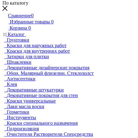
По каталогу
Сравнение
0
Избранные товары
0
Корзина
0
Каталог
Грунтовки
Краски для наружных работ
Краски для внутренних работ
Затирки для плитки
Шпаклевки
Декоративные дизайнерские покрытия
Обои. Малярный флизелин. Стеклохолст
Антисептики
Клея
Декоративные штукатурки
Декоративные покрытия для стен
Краски универсальные
Лаки масла воски
Герметики
Инструменты
Краски специального назначения
Гидроизоляция
Очистители Растворители Спецсредства