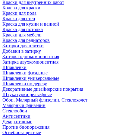
Краски для внутренних работ
Колера для краски
Краски для пола
Краска для стен
Краска для кухни и ванной
Краска для потолка
Краски для мебели
Краска для радиаторов
Затирки для плитки
Добавки в затирку
Затирка однокомпонентная
Затирка двухкомпонентная
Шпаклевки
Шпаклевки фасадные
Шпаклевки универсальные
Шпаклевка по дереву
Декоративные дизайнерские покрытия
Штукатурки рельефные
Обои. Малярный флизелин. Стеклохолст
Малярный флизелин
Стеклообои
Антисептики
Декоративные
Против биопоражения
Огнебиозащитные