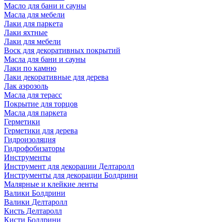
Масло для бани и сауны
Масла для мебели
Лаки для паркета
Лаки яхтные
Лаки для мебели
Воск для декоративных покрытий
Масла для бани и сауны
Лаки по камню
Лаки декоративные для дерева
Лак аэрозоль
Масла для терасс
Покрытие для торцов
Масла для паркета
Герметики
Герметики для дерева
Гидроизоляция
Гидрофобизаторы
Инструменты
Инструмент для декорации Делтаролл
Инструменты для декорации Болдрини
Малярные и клейкие ленты
Валики Болдрини
Валики Делтаролл
Кисть Делтаролл
Кисти Болдрини