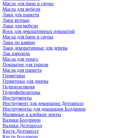
Масло для бани и сауны
Масла для мебели
Лаки для паркета
Лаки яхтные
Лаки для мебели
Воск для декоративных покрытий
Масла для бани и сауны
Лаки по камню
Лаки декоративные для дерева
Лак аэрозоль
Масла для терасс
Покрытие для торцов
Масла для паркета
Герметики
Герметики для дерева
Гидроизоляция
Гидрофобизаторы
Инструменты
Инструмент для декорации Делтаролл
Инструменты для декорации Болдрини
Малярные и клейкие ленты
Валики Болдрини
Валики Делтаролл
Кисть Делтаролл
Кисти Болдрини