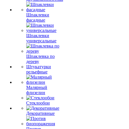
Шпаклевки
фасадные
Шпаклевки
универсальные
Шпаклевка по
дереву
Штукатурки
рельефные
Малярный
флизелин
Стеклообои
Декоративные
Против