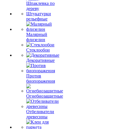
Шпаклевка по
дереву
Штукатурки
рельефные
Малярный
флизелин
Стеклообои
Декоративные
Против
биопоражения
Огнебиозащитные
Отбеливатели
древесины