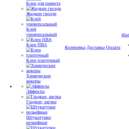
Клеи для паркета
Жидкие гвозди
Клей
универсальный
Ин
Клеи ПВА
Колеровка
Доставка
Оплата
Клеи плиточный
Химические
анкеры
Эффекты
Гладкие, шелка
Штукатурки
рельефные