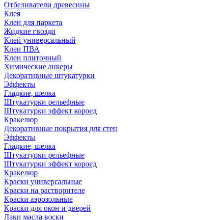
Отбеливатели древесины
Клея
Клеи для паркета
Жидкие гвозди
Клей универсальный
Клеи ПВА
Клеи плиточный
Химические анкеры
Декоративные штукатурки
Эффекты
Гладкие, шелка
Штукатурки рельефные
Штукатурки эффект короед
Кракелюр
Декоративные покрытия для стен
Эффекты
Гладкие, шелка
Штукатурки рельефные
Штукатурки эффект короед
Кракелюр
Краски универсальные
Краски на растворителе
Краски аэрозольные
Краски для окон и дверей
Лаки масла воски