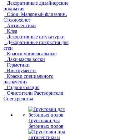
Декоративные дизайнерские
покрытия
Обои. Малярный флизелин.
Стеклохолст
Антисептики
Клея
Декоративные штукатурки
Декоративные покрытия для
стен
Краски универсальные
Лаки масла воски
Герметики
Инструменты
Краски специального
назначения
Гидроизоляция
Очистители Растворители
Спецсредства
Грунтовки для
бетонных полов