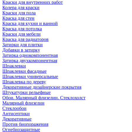
Краски для внутренних работ
Колера для краски
Краски для пола
Краска для стен
Краска для кухни и ванной
Краска для потолка
Краски для мебели
Краска для радиаторов
Затирки для плитки
Добавки в затирку
Затирка однокомпонентная
Затирка двухкомпонентная
Шпаклевки
Шпаклевки фасадные
Шпаклевки универсальные
Шпаклевка по дереву
Декоративные дизайнерские покрытия
Штукатурки рельефные
Обои. Малярный флизелин. Стеклохолст
Малярный флизелин
Стеклообои
Антисептики
Декоративные
Против биопоражения
Огнебиозащитные