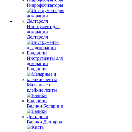
Гидрофобизаторы
Инструмент для
декорации
Делтаролл
Инструменты для
декорации
Болдрини
Малярные и
клейкие ленты
Валики Болдрини
Валики Делтаролл