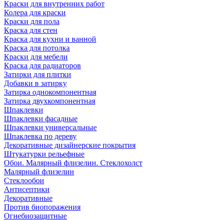
Краски для внутренних работ
Колера для краски
Краски для пола
Краска для стен
Краска для кухни и ванной
Краска для потолка
Краски для мебели
Краска для радиаторов
Затирки для плитки
Добавки в затирку
Затирка однокомпонентная
Затирка двухкомпонентная
Шпаклевки
Шпаклевки фасадные
Шпаклевки универсальные
Шпаклевка по дереву
Декоративные дизайнерские покрытия
Штукатурки рельефные
Обои. Малярный флизелин. Стеклохолст
Малярный флизелин
Стеклообои
Антисептики
Декоративные
Против биопоражения
Огнебиозащитные