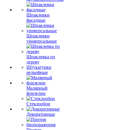
Шпаклевки
фасадные
Шпаклевки
универсальные
Шпаклевка по
дереву
Штукатурки
рельефные
Малярный
флизелин
Стеклообои
Декоративные
Против