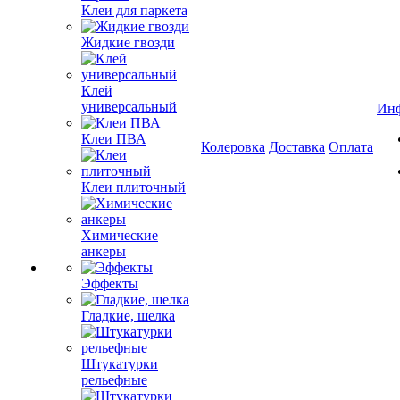
Клеи для паркета
Жидкие гвозди
Клей
универсальный
Ин
Клеи ПВА
Колеровка
Доставка
Оплата
Клеи плиточный
Химические
анкеры
Эффекты
Гладкие, шелка
Штукатурки
рельефные