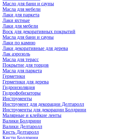
Масло для бани и сауны
Масла для мебели
Лаки для паркета
Лаки яхтные
Лаки для мебели
Воск для декоративных покрытий
Масла для бани и сауны
Лаки по камню
Лаки декоративные для дерева
Лак аэрозоль
Масла для терасс
Покрытие для торцов
Масла для паркета
Герметики
Герметики для дерева
Гидроизоляция
Гидрофобизаторы
Инструменты
Инструмент для декорации Делтаролл
Инструменты для декорации Болдрини
Малярные и клейкие ленты
Валики Болдрини
Валики Делтаролл
Кисть Делтаролл
Кисти Болдрини