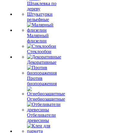
Шпаклевка по
дереву
Штукатурки
рельефные
Малярный
флизелин
Стеклообои
Декоративные
Против
биопоражения
Огнебиозащитные
Отбеливатели
древесины