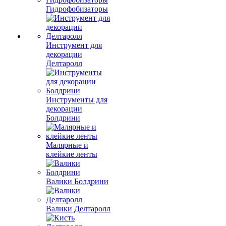
Гидрофобизаторы
Инструмент для
декорации
Делтаролл
Инструменты для
декорации
Болдрини
Малярные и
клейкие ленты
Валики Болдрини
Валики Делтаролл