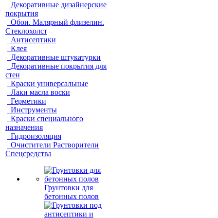
Декоративные дизайнерские
покрытия
Обои. Малярный флизелин.
Стеклохолст
Антисептики
Клея
Декоративные штукатурки
Декоративные покрытия для
стен
Краски универсальные
Лаки масла воски
Герметики
Инструменты
Краски специального
назначения
Гидроизоляция
Очистители Растворители
Спецсредства
Грунтовки для
бетонных полов