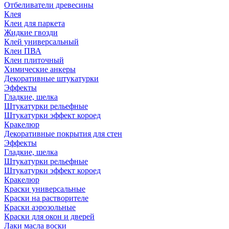
Отбеливатели древесины
Клея
Клеи для паркета
Жидкие гвозди
Клей универсальный
Клеи ПВА
Клеи плиточный
Химические анкеры
Декоративные штукатурки
Эффекты
Гладкие, шелка
Штукатурки рельефные
Штукатурки эффект короед
Кракелюр
Декоративные покрытия для стен
Эффекты
Гладкие, шелка
Штукатурки рельефные
Штукатурки эффект короед
Кракелюр
Краски универсальные
Краски на растворителе
Краски аэрозольные
Краски для окон и дверей
Лаки масла воски