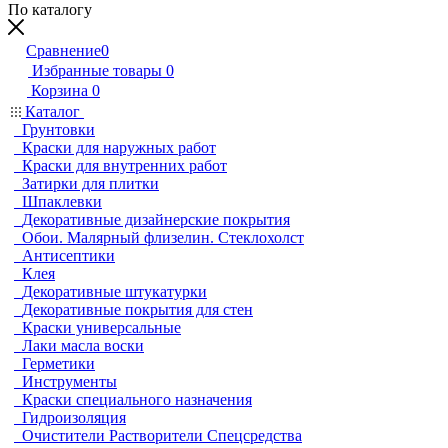
По каталогу
Сравнение
0
Избранные товары
0
Корзина
0
Каталог
Грунтовки
Краски для наружных работ
Краски для внутренних работ
Затирки для плитки
Шпаклевки
Декоративные дизайнерские покрытия
Обои. Малярный флизелин. Стеклохолст
Антисептики
Клея
Декоративные штукатурки
Декоративные покрытия для стен
Краски универсальные
Лаки масла воски
Герметики
Инструменты
Краски специального назначения
Гидроизоляция
Очистители Растворители Спецсредства