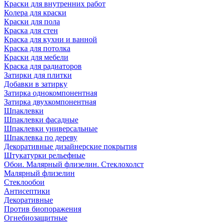
Краски для внутренних работ
Колера для краски
Краски для пола
Краска для стен
Краска для кухни и ванной
Краска для потолка
Краски для мебели
Краска для радиаторов
Затирки для плитки
Добавки в затирку
Затирка однокомпонентная
Затирка двухкомпонентная
Шпаклевки
Шпаклевки фасадные
Шпаклевки универсальные
Шпаклевка по дереву
Декоративные дизайнерские покрытия
Штукатурки рельефные
Обои. Малярный флизелин. Стеклохолст
Малярный флизелин
Стеклообои
Антисептики
Декоративные
Против биопоражения
Огнебиозащитные