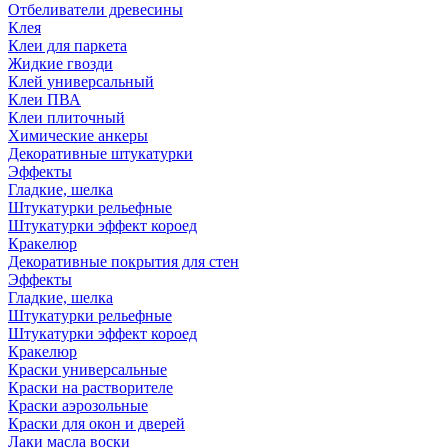
Отбеливатели древесины
Клея
Клеи для паркета
Жидкие гвозди
Клей универсальный
Клеи ПВА
Клеи плиточный
Химические анкеры
Декоративные штукатурки
Эффекты
Гладкие, шелка
Штукатурки рельефные
Штукатурки эффект короед
Кракелюр
Декоративные покрытия для стен
Эффекты
Гладкие, шелка
Штукатурки рельефные
Штукатурки эффект короед
Кракелюр
Краски универсальные
Краски на растворителе
Краски аэрозольные
Краски для окон и дверей
Лаки масла воски