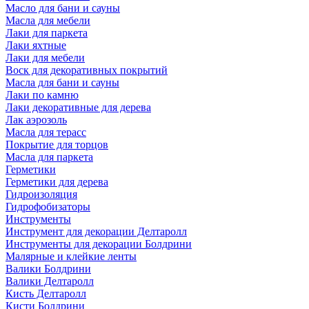
Масло для бани и сауны
Масла для мебели
Лаки для паркета
Лаки яхтные
Лаки для мебели
Воск для декоративных покрытий
Масла для бани и сауны
Лаки по камню
Лаки декоративные для дерева
Лак аэрозоль
Масла для терасс
Покрытие для торцов
Масла для паркета
Герметики
Герметики для дерева
Гидроизоляция
Гидрофобизаторы
Инструменты
Инструмент для декорации Делтаролл
Инструменты для декорации Болдрини
Малярные и клейкие ленты
Валики Болдрини
Валики Делтаролл
Кисть Делтаролл
Кисти Болдрини