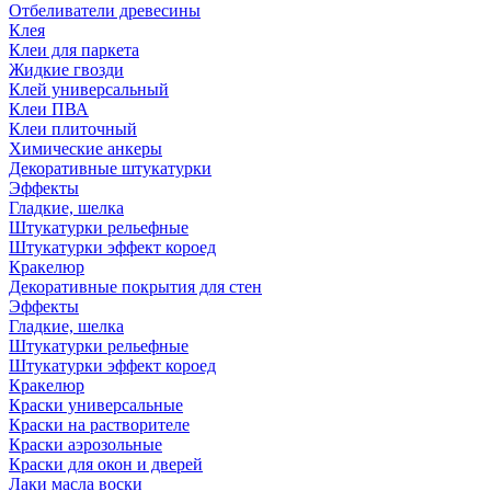
Отбеливатели древесины
Клея
Клеи для паркета
Жидкие гвозди
Клей универсальный
Клеи ПВА
Клеи плиточный
Химические анкеры
Декоративные штукатурки
Эффекты
Гладкие, шелка
Штукатурки рельефные
Штукатурки эффект короед
Кракелюр
Декоративные покрытия для стен
Эффекты
Гладкие, шелка
Штукатурки рельефные
Штукатурки эффект короед
Кракелюр
Краски универсальные
Краски на растворителе
Краски аэрозольные
Краски для окон и дверей
Лаки масла воски