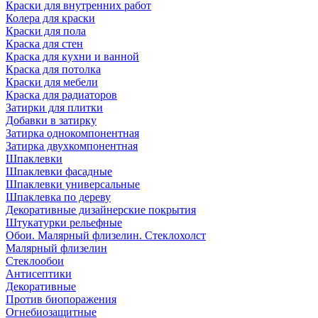
Краски для внутренних работ
Колера для краски
Краски для пола
Краска для стен
Краска для кухни и ванной
Краска для потолка
Краски для мебели
Краска для радиаторов
Затирки для плитки
Добавки в затирку
Затирка однокомпонентная
Затирка двухкомпонентная
Шпаклевки
Шпаклевки фасадные
Шпаклевки универсальные
Шпаклевка по дереву
Декоративные дизайнерские покрытия
Штукатурки рельефные
Обои. Малярный флизелин. Стеклохолст
Малярный флизелин
Стеклообои
Антисептики
Декоративные
Против биопоражения
Огнебиозащитные