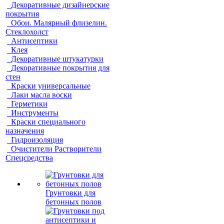
Декоративные дизайнерские
покрытия
Обои. Малярный флизелин.
Стеклохолст
Антисептики
Клея
Декоративные штукатурки
Декоративные покрытия для
стен
Краски универсальные
Лаки масла воски
Герметики
Инструменты
Краски специального
назначения
Гидроизоляция
Очистители Растворители
Спецсредства
Грунтовки для
бетонных полов