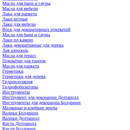
Масло для бани и сауны
Масла для мебели
Лаки для паркета
Лаки яхтные
Лаки для мебели
Воск для декоративных покрытий
Масла для бани и сауны
Лаки по камню
Лаки декоративные для дерева
Лак аэрозоль
Масла для терасс
Покрытие для торцов
Масла для паркета
Герметики
Герметики для дерева
Гидроизоляция
Гидрофобизаторы
Инструменты
Инструмент для декорации Делтаролл
Инструменты для декорации Болдрини
Малярные и клейкие ленты
Валики Болдрини
Валики Делтаролл
Кисть Делтаролл
Кисти Болдрини