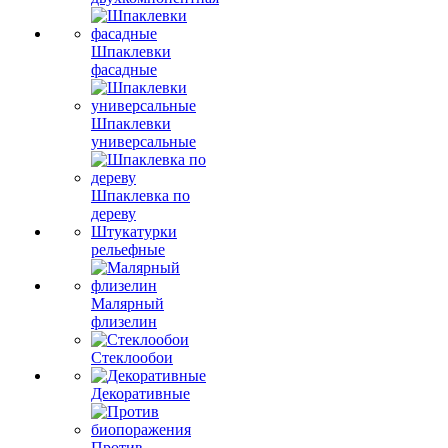
Шпаклевки
фасадные
Шпаклевки
универсальные
Шпаклевка по
дереву
Штукатурки
рельефные
Малярный
флизелин
Стеклообои
Декоративные
Против