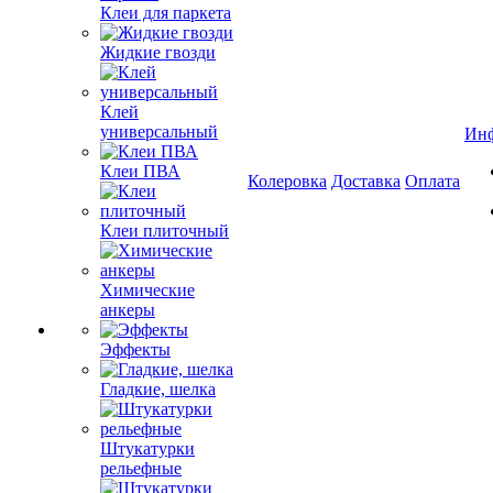
Клеи для паркета
Жидкие гвозди
Клей
универсальный
Ин
Клеи ПВА
Колеровка
Доставка
Оплата
Клеи плиточный
Химические
анкеры
Эффекты
Гладкие, шелка
Штукатурки
рельефные