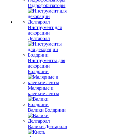
Гидрофобизаторы
Инструмент для
декорации
Делтаролл
Инструменты для
декорации
Болдрини
Малярные и
клейкие ленты
Валики Болдрини
Валики Делтаролл