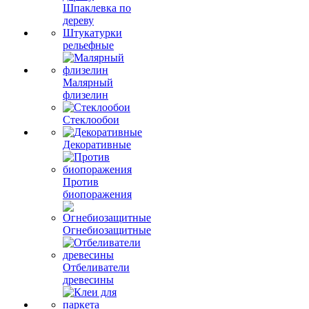
Шпаклевка по
дереву
Штукатурки
рельефные
Малярный
флизелин
Стеклообои
Декоративные
Против
биопоражения
Огнебиозащитные
Отбеливатели
древесины