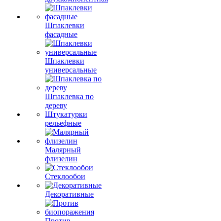
Шпаклевки
фасадные
Шпаклевки
универсальные
Шпаклевка по
дереву
Штукатурки
рельефные
Малярный
флизелин
Стеклообои
Декоративные
Против