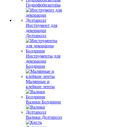
Гидрофобизаторы
Инструмент для
декорации
Делтаролл
Инструменты для
декорации
Болдрини
Малярные и
клейкие ленты
Валики Болдрини
Валики Делтаролл