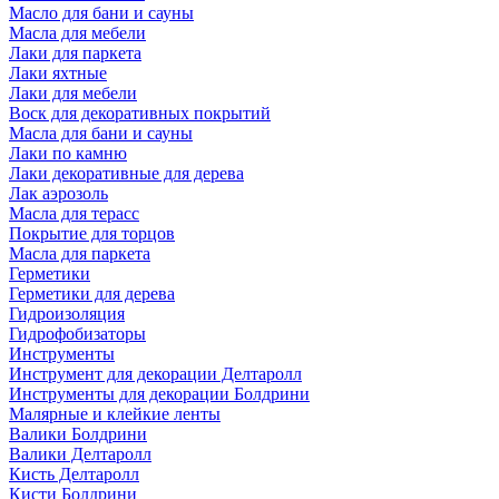
Масло для бани и сауны
Масла для мебели
Лаки для паркета
Лаки яхтные
Лаки для мебели
Воск для декоративных покрытий
Масла для бани и сауны
Лаки по камню
Лаки декоративные для дерева
Лак аэрозоль
Масла для терасс
Покрытие для торцов
Масла для паркета
Герметики
Герметики для дерева
Гидроизоляция
Гидрофобизаторы
Инструменты
Инструмент для декорации Делтаролл
Инструменты для декорации Болдрини
Малярные и клейкие ленты
Валики Болдрини
Валики Делтаролл
Кисть Делтаролл
Кисти Болдрини