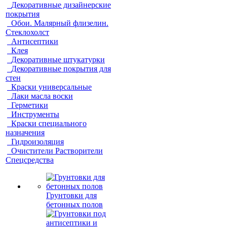
Декоративные дизайнерские
покрытия
Обои. Малярный флизелин.
Стеклохолст
Антисептики
Клея
Декоративные штукатурки
Декоративные покрытия для
стен
Краски универсальные
Лаки масла воски
Герметики
Инструменты
Краски специального
назначения
Гидроизоляция
Очистители Растворители
Спецсредства
Грунтовки для
бетонных полов