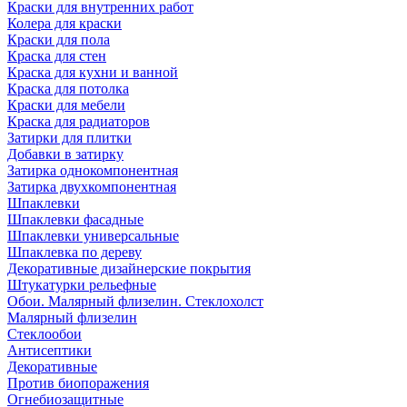
Краски для внутренних работ
Колера для краски
Краски для пола
Краска для стен
Краска для кухни и ванной
Краска для потолка
Краски для мебели
Краска для радиаторов
Затирки для плитки
Добавки в затирку
Затирка однокомпонентная
Затирка двухкомпонентная
Шпаклевки
Шпаклевки фасадные
Шпаклевки универсальные
Шпаклевка по дереву
Декоративные дизайнерские покрытия
Штукатурки рельефные
Обои. Малярный флизелин. Стеклохолст
Малярный флизелин
Стеклообои
Антисептики
Декоративные
Против биопоражения
Огнебиозащитные