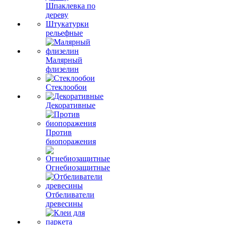
Шпаклевка по
дереву
Штукатурки
рельефные
Малярный
флизелин
Стеклообои
Декоративные
Против
биопоражения
Огнебиозащитные
Отбеливатели
древесины