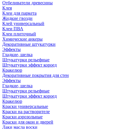
Отбеливатели древесины
Клея
Клеи для паркета
Жидкие гвозди
Клей универсальный
Клеи ПВА
Клеи плиточный
Химические анкеры
Декоративные штукатурки
Эффекты
Гладкие, шелка
Штукатурки рельефные
Штукатурки эффект короед
Кракелюр
Декоративные покрытия для стен
Эффекты
Гладкие, шелка
Штукатурки рельефные
Штукатурки эффект короед
Кракелюр
Краски универсальные
Краски на растворителе
Краски аэрозольные
Краски для окон и дверей
Лаки масла воски