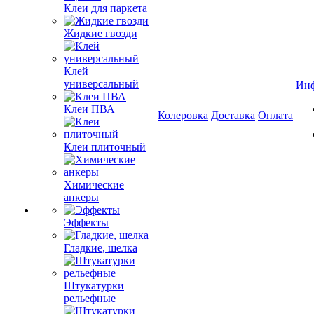
Клеи для паркета
Жидкие гвозди
Клей
универсальный
Ин
Клеи ПВА
Колеровка
Доставка
Оплата
Клеи плиточный
Химические
анкеры
Эффекты
Гладкие, шелка
Штукатурки
рельефные