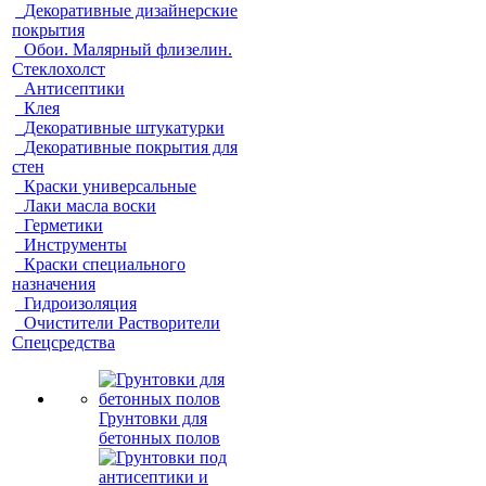
Декоративные дизайнерские
покрытия
Обои. Малярный флизелин.
Стеклохолст
Антисептики
Клея
Декоративные штукатурки
Декоративные покрытия для
стен
Краски универсальные
Лаки масла воски
Герметики
Инструменты
Краски специального
назначения
Гидроизоляция
Очистители Растворители
Спецсредства
Грунтовки для
бетонных полов