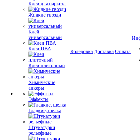
Клеи для паркета
Жидкие гвозди
Клей
универсальный
Ин
Клеи ПВА
Колеровка
Доставка
Оплата
Клеи плиточный
Химические
анкеры
Эффекты
Гладкие, шелка
Штукатурки
рельефные