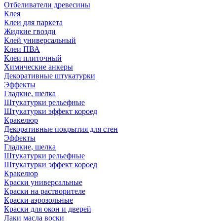
Отбеливатели древесины
Клея
Клеи для паркета
Жидкие гвозди
Клей универсальный
Клеи ПВА
Клеи плиточный
Химические анкеры
Декоративные штукатурки
Эффекты
Гладкие, шелка
Штукатурки рельефные
Штукатурки эффект короед
Кракелюр
Декоративные покрытия для стен
Эффекты
Гладкие, шелка
Штукатурки рельефные
Штукатурки эффект короед
Кракелюр
Краски универсальные
Краски на растворителе
Краски аэрозольные
Краски для окон и дверей
Лаки масла воски