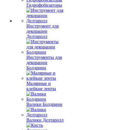
Гидрофобизаторы
Инструмент для
декорации
Делтаролл
Инструменты для
декорации
Болдрини
Малярные и
клейкие ленты
Валики Болдрини
Валики Делтаролл