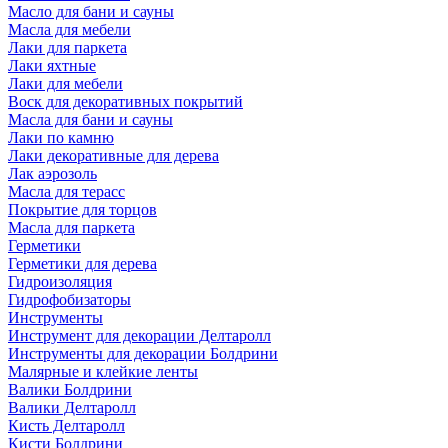
Масло для бани и сауны
Масла для мебели
Лаки для паркета
Лаки яхтные
Лаки для мебели
Воск для декоративных покрытий
Масла для бани и сауны
Лаки по камню
Лаки декоративные для дерева
Лак аэрозоль
Масла для терасс
Покрытие для торцов
Масла для паркета
Герметики
Герметики для дерева
Гидроизоляция
Гидрофобизаторы
Инструменты
Инструмент для декорации Делтаролл
Инструменты для декорации Болдрини
Малярные и клейкие ленты
Валики Болдрини
Валики Делтаролл
Кисть Делтаролл
Кисти Болдрини