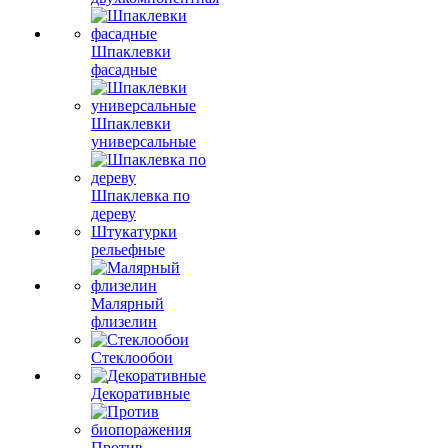
Шпаклевки
фасадные
Шпаклевки
универсальные
Шпаклевка по
дереву
Штукатурки
рельефные
Малярный
флизелин
Стеклообои
Декоративные
Против