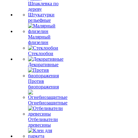
Шпаклевка по
дереву
Штукатурки
рельефные
Малярный
флизелин
Стеклообои
Декоративные
Против
биопоражения
Огнебиозащитные
Отбеливатели
древесины