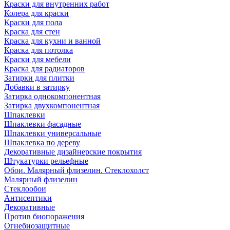
Краски для внутренних работ
Колера для краски
Краски для пола
Краска для стен
Краска для кухни и ванной
Краска для потолка
Краски для мебели
Краска для радиаторов
Затирки для плитки
Добавки в затирку
Затирка однокомпонентная
Затирка двухкомпонентная
Шпаклевки
Шпаклевки фасадные
Шпаклевки универсальные
Шпаклевка по дереву
Декоративные дизайнерские покрытия
Штукатурки рельефные
Обои. Малярный флизелин. Стеклохолст
Малярный флизелин
Стеклообои
Антисептики
Декоративные
Против биопоражения
Огнебиозащитные