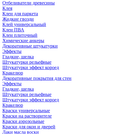
Отбеливатели древесины
Клея
Клеи для паркета
Жидкие гвозди
Клей универсальный
Клеи ПВА
Клеи плиточный
Химические анкеры
Декоративные штукатурки
Эффекты
Гладкие, шелка
Штукатурки рельефные
Штукатурки эффект короед
Кракелюр
Декоративные покрытия для стен
Эффекты
Гладкие, шелка
Штукатурки рельефные
Штукатурки эффект короед
Кракелюр
Краски универсальные
Краски на растворителе
Краски аэрозольные
Краски для окон и дверей
Лаки масла воски