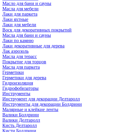
Масло для бани и сауны
Масла для мебели
Лаки для паркета
Лаки яхтные
Лаки для мебели
Воск для декоративных покрытий
Масла для бани и сауны
Лаки по камню
Лаки декоративные для дерева
Лак аэрозоль
Масла для терасс
Покрытие для торцов
Масла для паркета
Герметики
Герметики для дерева
Гидроизоляция
Гидрофобизаторы
Инструменты
Инструмент для декорации Делтаролл
Инструменты для декорации Болдрини
Малярные и клейкие ленты
Валики Болдрини
Валики Делтаролл
Кисть Делтаролл
Кисти Болдрини