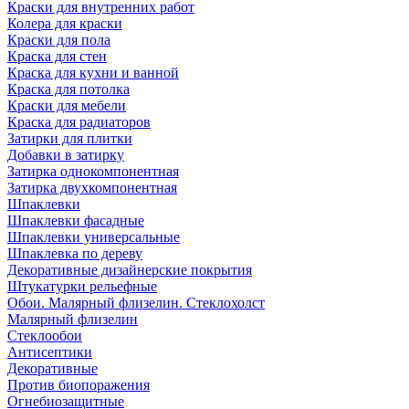
Краски для внутренних работ
Колера для краски
Краски для пола
Краска для стен
Краска для кухни и ванной
Краска для потолка
Краски для мебели
Краска для радиаторов
Затирки для плитки
Добавки в затирку
Затирка однокомпонентная
Затирка двухкомпонентная
Шпаклевки
Шпаклевки фасадные
Шпаклевки универсальные
Шпаклевка по дереву
Декоративные дизайнерские покрытия
Штукатурки рельефные
Обои. Малярный флизелин. Стеклохолст
Малярный флизелин
Стеклообои
Антисептики
Декоративные
Против биопоражения
Огнебиозащитные