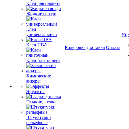
Клеи для паркета
Жидкие гвозди
Клей
универсальный
Ин
Клеи ПВА
Колеровка
Доставка
Оплата
Клеи плиточный
Химические
анкеры
Эффекты
Гладкие, шелка
Штукатурки
рельефные