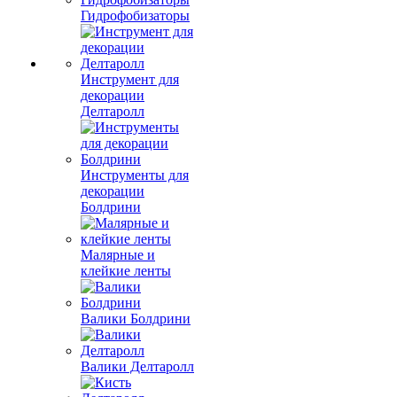
Гидрофобизаторы
Инструмент для
декорации
Делтаролл
Инструменты для
декорации
Болдрини
Малярные и
клейкие ленты
Валики Болдрини
Валики Делтаролл