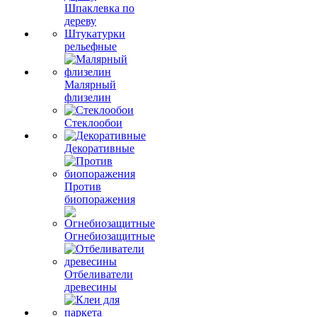
Шпаклевка по
дереву
Штукатурки
рельефные
Малярный
флизелин
Стеклообои
Декоративные
Против
биопоражения
Огнебиозащитные
Отбеливатели
древесины