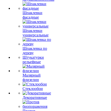
Шпаклевки
фасадные
Шпаклевки
универсальные
Шпаклевка по
дереву
Штукатурки
рельефные
Малярный
флизелин
Стеклообои
Декоративные
Против