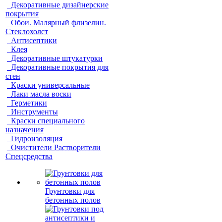
Декоративные дизайнерские
покрытия
Обои. Малярный флизелин.
Стеклохолст
Антисептики
Клея
Декоративные штукатурки
Декоративные покрытия для
стен
Краски универсальные
Лаки масла воски
Герметики
Инструменты
Краски специального
назначения
Гидроизоляция
Очистители Растворители
Спецсредства
Грунтовки для
бетонных полов