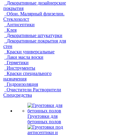
Декоративные дизайнерские
покрытия
Обои. Малярный флизелин.
Стеклохолст
Антисептики
Клея
Декоративные штукатурки
Декоративные покрытия для
стен
Краски универсальные
Лаки масла воски
Герметики
Инструменты
Краски специального
назначения
Гидроизоляция
Очистители Растворители
Спецсредства
Грунтовки для
бетонных полов