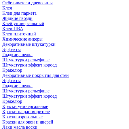
Отбеливатели древесины
Клея
Клеи для паркета
Жидкие гвозди
Клей универсальный
Клеи ПВА
Клеи плиточный
Химические анкеры
Декоративные штукатурки
Эффекты
Гладкие, шелка
Штукатурки рельефные
Штукатурки эффект короед
Кракелюр
Декоративные покрытия для стен
Эффекты
Гладкие, шелка
Штукатурки рельефные
Штукатурки эффект короед
Кракелюр
Краски универсальные
Краски на растворителе
Краски аэрозольные
Краски для окон и дверей
Лаки масла воски