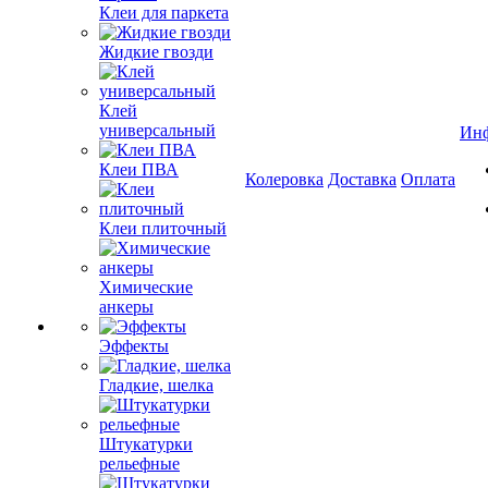
Клеи для паркета
Жидкие гвозди
Клей
универсальный
Ин
Клеи ПВА
Колеровка
Доставка
Оплата
Клеи плиточный
Химические
анкеры
Эффекты
Гладкие, шелка
Штукатурки
рельефные