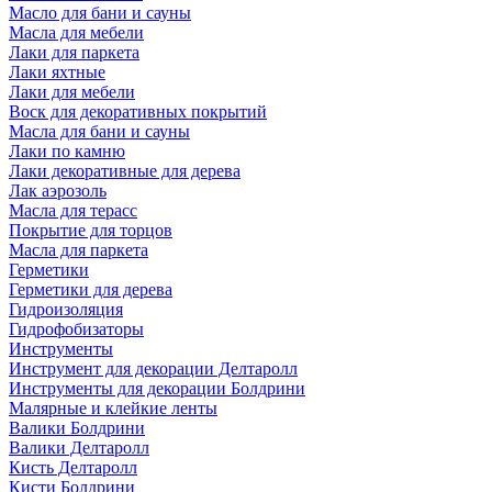
Масло для бани и сауны
Масла для мебели
Лаки для паркета
Лаки яхтные
Лаки для мебели
Воск для декоративных покрытий
Масла для бани и сауны
Лаки по камню
Лаки декоративные для дерева
Лак аэрозоль
Масла для терасс
Покрытие для торцов
Масла для паркета
Герметики
Герметики для дерева
Гидроизоляция
Гидрофобизаторы
Инструменты
Инструмент для декорации Делтаролл
Инструменты для декорации Болдрини
Малярные и клейкие ленты
Валики Болдрини
Валики Делтаролл
Кисть Делтаролл
Кисти Болдрини