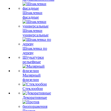
Шпаклевки
фасадные
Шпаклевки
универсальные
Шпаклевка по
дереву
Штукатурки
рельефные
Малярный
флизелин
Стеклообои
Декоративные
Против