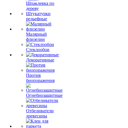
Шпаклевка по
дереву
Штукатурки
рельефные
Малярный
флизелин
Стеклообои
Декоративные
Против
биопоражения
Огнебиозащитные
Отбеливатели
древесины