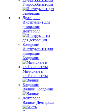
Гидрофобизаторы
Инструмент для
декорации
Делтаролл
Инструменты для
декорации
Болдрини
Малярные и
клейкие ленты
Валики Болдрини
Валики Делтаролл