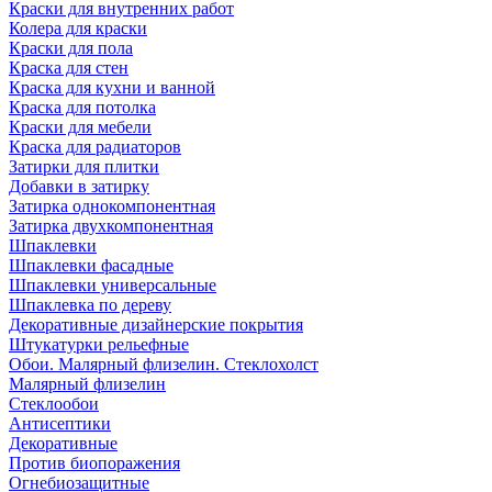
Краски для внутренних работ
Колера для краски
Краски для пола
Краска для стен
Краска для кухни и ванной
Краска для потолка
Краски для мебели
Краска для радиаторов
Затирки для плитки
Добавки в затирку
Затирка однокомпонентная
Затирка двухкомпонентная
Шпаклевки
Шпаклевки фасадные
Шпаклевки универсальные
Шпаклевка по дереву
Декоративные дизайнерские покрытия
Штукатурки рельефные
Обои. Малярный флизелин. Стеклохолст
Малярный флизелин
Стеклообои
Антисептики
Декоративные
Против биопоражения
Огнебиозащитные