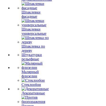
Шпаклевки
фасадные
Шпаклевки
универсальные
Шпаклевка по
дереву
Штукатурки
рельефные
Малярный
флизелин
Стеклообои
Декоративные
Против