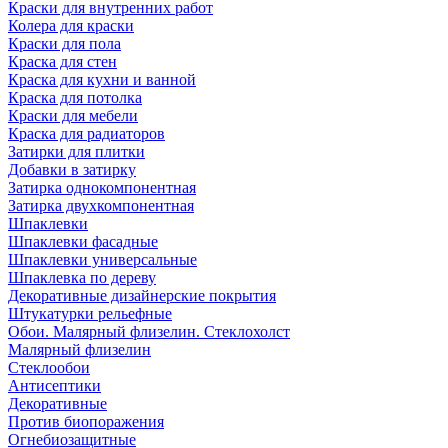
Краски для внутренних работ
Колера для краски
Краски для пола
Краска для стен
Краска для кухни и ванной
Краска для потолка
Краски для мебели
Краска для радиаторов
Затирки для плитки
Добавки в затирку
Затирка однокомпонентная
Затирка двухкомпонентная
Шпаклевки
Шпаклевки фасадные
Шпаклевки универсальные
Шпаклевка по дереву
Декоративные дизайнерские покрытия
Штукатурки рельефные
Обои. Малярный флизелин. Стеклохолст
Малярный флизелин
Стеклообои
Антисептики
Декоративные
Против биопоражения
Огнебиозащитные