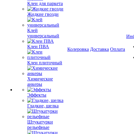
Клеи для паркета
Жидкие гвозди
Клей
универсальный
Ин
Клеи ПВА
Колеровка
Доставка
Оплата
Клеи плиточный
Химические
анкеры
Эффекты
Гладкие, шелка
Штукатурки
рельефные