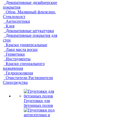
Декоративные дизайнерские
покрытия
Обои. Малярный флизелин.
Стеклохолст
Антисептики
Клея
Декоративные штукатурки
Декоративные покрытия для
стен
Краски универсальные
Лаки масла воски
Герметики
Инструменты
Краски специального
назначения
Гидроизоляция
Очистители Растворители
Спецсредства
Грунтовки для
бетонных полов