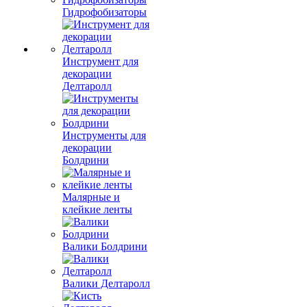
Гидрофобизаторы
Инструмент для
декорации
Делтаролл
Инструменты для
декорации
Болдрини
Малярные и
клейкие ленты
Валики Болдрини
Валики Делтаролл