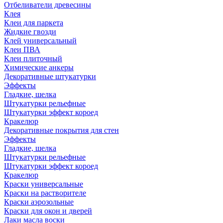
Отбеливатели древесины
Клея
Клеи для паркета
Жидкие гвозди
Клей универсальный
Клеи ПВА
Клеи плиточный
Химические анкеры
Декоративные штукатурки
Эффекты
Гладкие, шелка
Штукатурки рельефные
Штукатурки эффект короед
Кракелюр
Декоративные покрытия для стен
Эффекты
Гладкие, шелка
Штукатурки рельефные
Штукатурки эффект короед
Кракелюр
Краски универсальные
Краски на растворителе
Краски аэрозольные
Краски для окон и дверей
Лаки масла воски