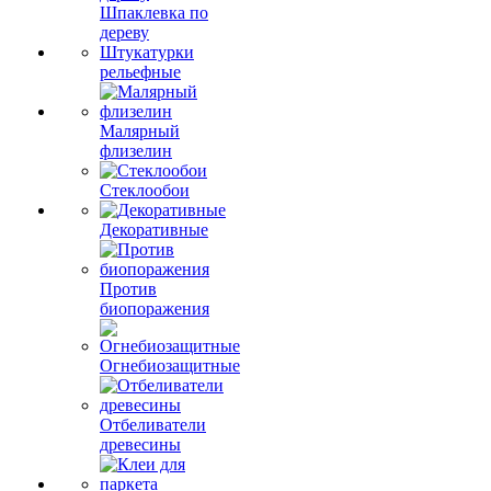
Шпаклевка по
дереву
Штукатурки
рельефные
Малярный
флизелин
Стеклообои
Декоративные
Против
биопоражения
Огнебиозащитные
Отбеливатели
древесины