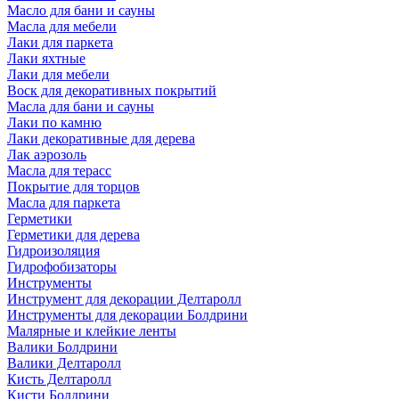
Масло для бани и сауны
Масла для мебели
Лаки для паркета
Лаки яхтные
Лаки для мебели
Воск для декоративных покрытий
Масла для бани и сауны
Лаки по камню
Лаки декоративные для дерева
Лак аэрозоль
Масла для терасс
Покрытие для торцов
Масла для паркета
Герметики
Герметики для дерева
Гидроизоляция
Гидрофобизаторы
Инструменты
Инструмент для декорации Делтаролл
Инструменты для декорации Болдрини
Малярные и клейкие ленты
Валики Болдрини
Валики Делтаролл
Кисть Делтаролл
Кисти Болдрини