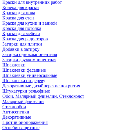
Краски для внутренних работ
Колера для краски
Краски для пола
Краска для стен
Краска для кухни и ванной
Краска для потолка
Краски для мебели
Краска для радиаторов
Затирки для плитки
Добавки в затирку
Затирка однокомпонентная
Затирка двухкомпонентная
Шпаклевки
Шпаклевки фасадные
Шпаклевки универсальные
Шпаклевка по дереву
Декоративные дизайнерские покрытия
Штукатурки рельефные
Обои. Малярный флизелин. Стеклохолст
Малярный флизелин
Стеклообои
Антисептики
Декоративные
Против биопоражения
Огнебиозащитные