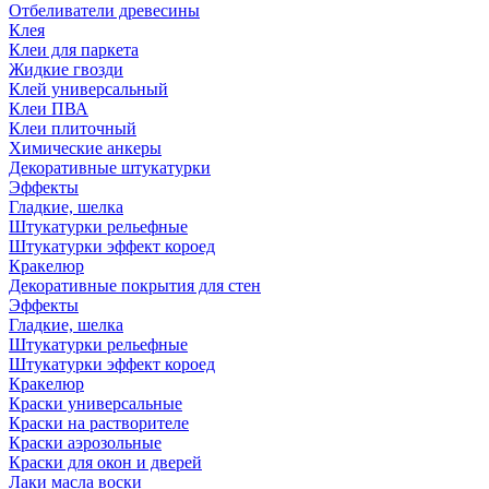
Отбеливатели древесины
Клея
Клеи для паркета
Жидкие гвозди
Клей универсальный
Клеи ПВА
Клеи плиточный
Химические анкеры
Декоративные штукатурки
Эффекты
Гладкие, шелка
Штукатурки рельефные
Штукатурки эффект короед
Кракелюр
Декоративные покрытия для стен
Эффекты
Гладкие, шелка
Штукатурки рельефные
Штукатурки эффект короед
Кракелюр
Краски универсальные
Краски на растворителе
Краски аэрозольные
Краски для окон и дверей
Лаки масла воски