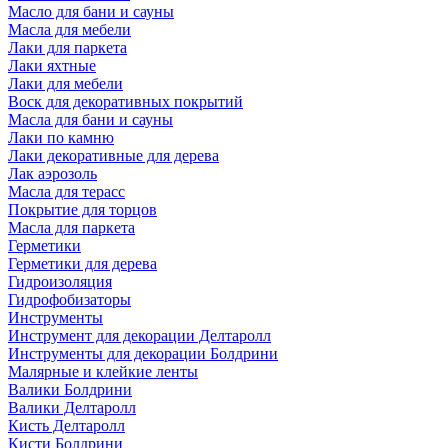
Масло для бани и сауны
Масла для мебели
Лаки для паркета
Лаки яхтные
Лаки для мебели
Воск для декоративных покрытий
Масла для бани и сауны
Лаки по камню
Лаки декоративные для дерева
Лак аэрозоль
Масла для терасс
Покрытие для торцов
Масла для паркета
Герметики
Герметики для дерева
Гидроизоляция
Гидрофобизаторы
Инструменты
Инструмент для декорации Делтаролл
Инструменты для декорации Болдрини
Малярные и клейкие ленты
Валики Болдрини
Валики Делтаролл
Кисть Делтаролл
Кисти Болдрини