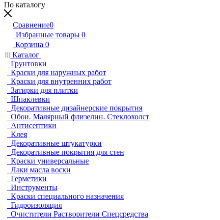
По каталогу
Сравнение
0
Избранные товары
0
Корзина
0
Каталог
Грунтовки
Краски для наружных работ
Краски для внутренних работ
Затирки для плитки
Шпаклевки
Декоративные дизайнерские покрытия
Обои. Малярный флизелин. Стеклохолст
Антисептики
Клея
Декоративные штукатурки
Декоративные покрытия для стен
Краски универсальные
Лаки масла воски
Герметики
Инструменты
Краски специального назначения
Гидроизоляция
Очистители Растворители Спецсредства