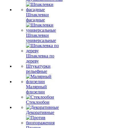
Шпаклевки
фасадные
Шпаклевки
универсальные
Шпаклевка по
дереву
Штукатурки
рельефные
Малярный
флизелин
Стеклообои
Декоративные
Против