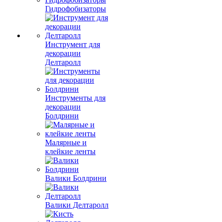
Гидрофобизаторы
Инструмент для
декорации
Делтаролл
Инструменты для
декорации
Болдрини
Малярные и
клейкие ленты
Валики Болдрини
Валики Делтаролл