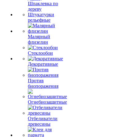
Шпаклевка по
дереву
Штукатурки
рельефные
Малярный
флизелин
Стеклообои
Декоративные
Против
биопоражения
Огнебиозащитные
Отбеливатели
древесины