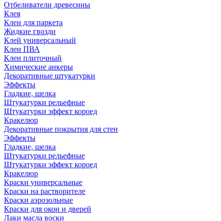
Отбеливатели древесины
Клея
Клеи для паркета
Жидкие гвозди
Клей универсальный
Клеи ПВА
Клеи плиточный
Химические анкеры
Декоративные штукатурки
Эффекты
Гладкие, шелка
Штукатурки рельефные
Штукатурки эффект короед
Кракелюр
Декоративные покрытия для стен
Эффекты
Гладкие, шелка
Штукатурки рельефные
Штукатурки эффект короед
Кракелюр
Краски универсальные
Краски на растворителе
Краски аэрозольные
Краски для окон и дверей
Лаки масла воски