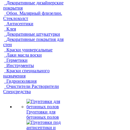
Декоративные дизайнерские
покрытия
Обои. Малярный флизелин.
Стеклохолст
Антисептики
Клея
Декоративные штукатурки
Декоративные покрытия для
стен
Краски универсальные
Лаки масла воски
Герметики
Инструменты
Краски специального
назначения
Гидроизоляция
Очистители Растворители
Спецсредства
Грунтовки для
бетонных полов