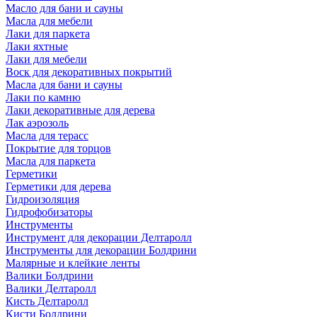
Масло для бани и сауны
Масла для мебели
Лаки для паркета
Лаки яхтные
Лаки для мебели
Воск для декоративных покрытий
Масла для бани и сауны
Лаки по камню
Лаки декоративные для дерева
Лак аэрозоль
Масла для терасс
Покрытие для торцов
Масла для паркета
Герметики
Герметики для дерева
Гидроизоляция
Гидрофобизаторы
Инструменты
Инструмент для декорации Делтаролл
Инструменты для декорации Болдрини
Малярные и клейкие ленты
Валики Болдрини
Валики Делтаролл
Кисть Делтаролл
Кисти Болдрини