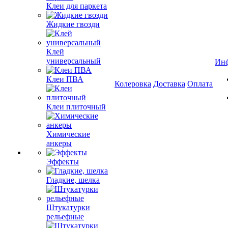
Клеи для паркета
Жидкие гвозди
Клей
универсальный
Ин
Клеи ПВА
Колеровка
Доставка
Оплата
Клеи плиточный
Химические
анкеры
Эффекты
Гладкие, шелка
Штукатурки
рельефные