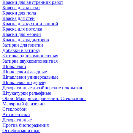
Краски для внутренних работ
Колера для краски
Краски для пола
Краска для стен
Краска для кухни и ванной
Краска для потолка
Краски для мебели
Краска для радиаторов
Затирки для плитки
Добавки в затирку
Затирка однокомпонентная
Затирка двухкомпонентная
Шпаклевки
Шпаклевки фасадные
Шпаклевки универсальные
Шпаклевка по дереву
Декоративные дизайнерские покрытия
Штукатурки рельефные
Обои. Малярный флизелин. Стеклохолст
Малярный флизелин
Стеклообои
Антисептики
Декоративные
Против биопоражения
Огнебиозащитные