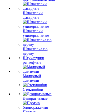
Шпаклевки
фасадные
Шпаклевки
универсальные
Шпаклевка по
дереву
Штукатурки
рельефные
Малярный
флизелин
Стеклообои
Декоративные
Против