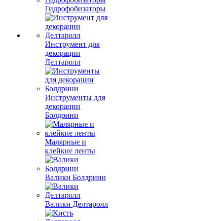
Гидрофобизаторы
Инструмент для
декорации
Делтаролл
Инструменты для
декорации
Болдрини
Малярные и
клейкие ленты
Валики Болдрини
Валики Делтаролл