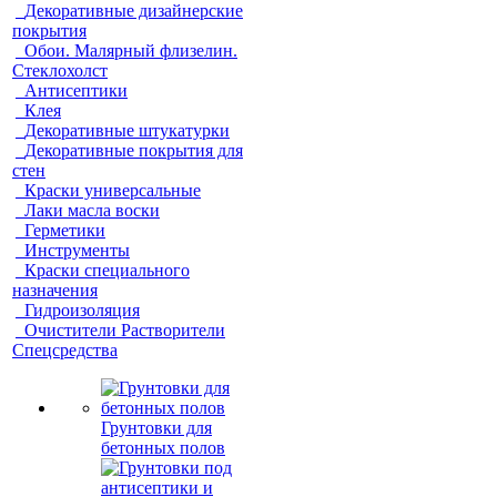
Декоративные дизайнерские
покрытия
Обои. Малярный флизелин.
Стеклохолст
Антисептики
Клея
Декоративные штукатурки
Декоративные покрытия для
стен
Краски универсальные
Лаки масла воски
Герметики
Инструменты
Краски специального
назначения
Гидроизоляция
Очистители Растворители
Спецсредства
Грунтовки для
бетонных полов