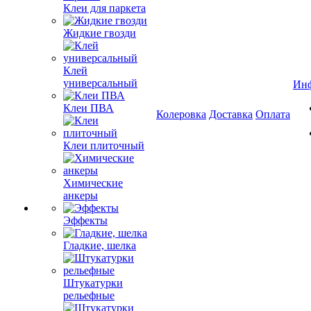
Клеи для паркета
Жидкие гвозди
Клей
универсальный
Ин
Клеи ПВА
Колеровка
Доставка
Оплата
Клеи плиточный
Химические
анкеры
Эффекты
Гладкие, шелка
Штукатурки
рельефные