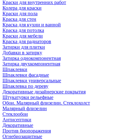
Краски для внутренних работ
Колера для краски
Краски для пола
Краска для стен
Краска для кухни и ванной
Краска для потолка
Краски для мебели
Краска для радиаторов
Затирки для плитки
Добавки в затирку
Затирка однокомпонентная
Затирка двухкомпонентная
Шпаклевки
Шпаклевки фасадные
Шпаклевки универсальные
Шпаклевка по дереву
Декоративные дизайнерские покрытия
Штукатурки рельефные
Обои. Малярный флизелин. Стеклохолст
Малярный флизелин
Стеклообои
Антисептики
Декоративные
Против биопоражения
Огнебиозащитные