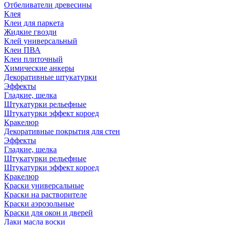
Отбеливатели древесины
Клея
Клеи для паркета
Жидкие гвозди
Клей универсальный
Клеи ПВА
Клеи плиточный
Химические анкеры
Декоративные штукатурки
Эффекты
Гладкие, шелка
Штукатурки рельефные
Штукатурки эффект короед
Кракелюр
Декоративные покрытия для стен
Эффекты
Гладкие, шелка
Штукатурки рельефные
Штукатурки эффект короед
Кракелюр
Краски универсальные
Краски на растворителе
Краски аэрозольные
Краски для окон и дверей
Лаки масла воски