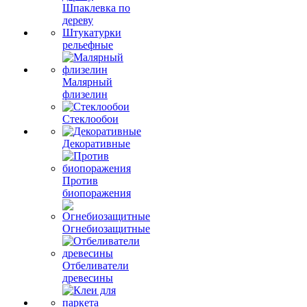
Шпаклевка по
дереву
Штукатурки
рельефные
Малярный
флизелин
Стеклообои
Декоративные
Против
биопоражения
Огнебиозащитные
Отбеливатели
древесины