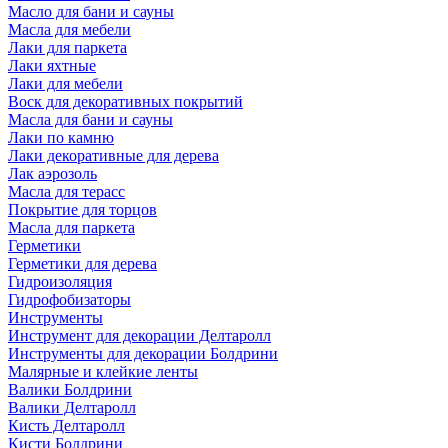
Масло для бани и сауны
Масла для мебели
Лаки для паркета
Лаки яхтные
Лаки для мебели
Воск для декоративных покрытий
Масла для бани и сауны
Лаки по камню
Лаки декоративные для дерева
Лак аэрозоль
Масла для терасс
Покрытие для торцов
Масла для паркета
Герметики
Герметики для дерева
Гидроизоляция
Гидрофобизаторы
Инструменты
Инструмент для декорации Делтаролл
Инструменты для декорации Болдрини
Малярные и клейкие ленты
Валики Болдрини
Валики Делтаролл
Кисть Делтаролл
Кисти Болдрини