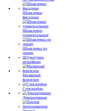
Шпаклевки
фасадные
Шпаклевки
универсальные
Шпаклевка по
дереву
Штукатурки
рельефные
Малярный
флизелин
Стеклообои
Декоративные
Против