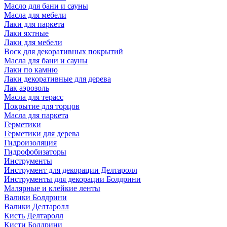
Масло для бани и сауны
Масла для мебели
Лаки для паркета
Лаки яхтные
Лаки для мебели
Воск для декоративных покрытий
Масла для бани и сауны
Лаки по камню
Лаки декоративные для дерева
Лак аэрозоль
Масла для терасс
Покрытие для торцов
Масла для паркета
Герметики
Герметики для дерева
Гидроизоляция
Гидрофобизаторы
Инструменты
Инструмент для декорации Делтаролл
Инструменты для декорации Болдрини
Малярные и клейкие ленты
Валики Болдрини
Валики Делтаролл
Кисть Делтаролл
Кисти Болдрини