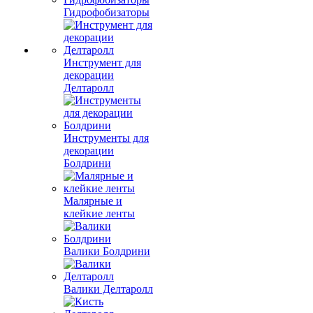
Гидрофобизаторы
Инструмент для
декорации
Делтаролл
Инструменты для
декорации
Болдрини
Малярные и
клейкие ленты
Валики Болдрини
Валики Делтаролл