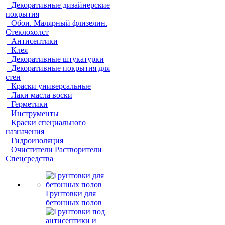
Декоративные дизайнерские
покрытия
Обои. Малярный флизелин.
Стеклохолст
Антисептики
Клея
Декоративные штукатурки
Декоративные покрытия для
стен
Краски универсальные
Лаки масла воски
Герметики
Инструменты
Краски специального
назначения
Гидроизоляция
Очистители Растворители
Спецсредства
Грунтовки для
бетонных полов