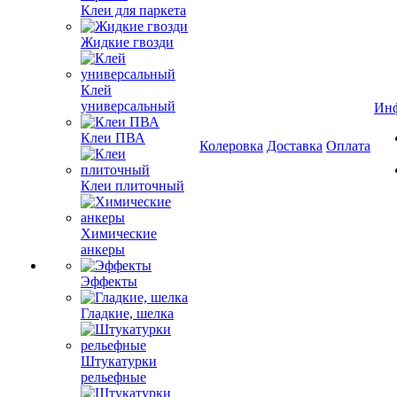
Клеи для паркета
Жидкие гвозди
Клей
универсальный
Ин
Клеи ПВА
Колеровка
Доставка
Оплата
Клеи плиточный
Химические
анкеры
Эффекты
Гладкие, шелка
Штукатурки
рельефные