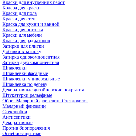
Краски для внутренних работ
Колера для краски
Краски для пола
Краска для стен
Краска для кухни и ванной
Краска для потолка
Краски для мебели
Краска для радиаторов
Затирки для плитки
Добавки в затирку
Затирка однокомпонентная
Затирка двухкомпонентная
Шпаклевки
Шпаклевки фасадные
Шпаклевки универсальные
Шпаклевка по дереву
Декоративные дизайнерские покрытия
Штукатурки рельефные
Обои. Малярный флизелин. Стеклохолст
Малярный флизелин
Стеклообои
Антисептики
Декоративные
Против биопоражения
Огнебиозащитные