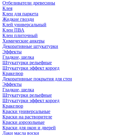
Отбеливатели древесины
Клея
Клеи для паркета
Жидкие гвозди
Клей универсальный
Клеи ПВА
Клеи плиточный
Химические анкеры
Декоративные штукатурки
Эффекты
Гладкие, шелка
Штукатурки рельефные
Штукатурки эффект короед
Кракелюр
Декоративные покрытия для стен
Эффекты
Гладкие, шелка
Штукатурки рельефные
Штукатурки эффект короед
Кракелюр
Краски универсальные
Краски на растворителе
Краски аэрозольные
Краски для окон и дверей
Лаки масла воски