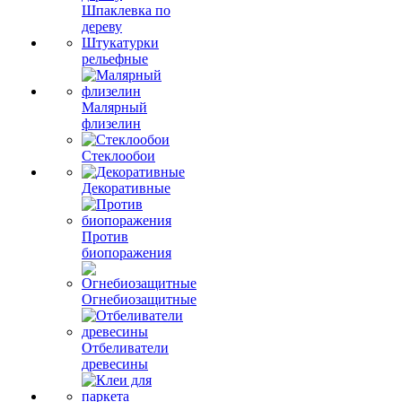
Шпаклевка по
дереву
Штукатурки
рельефные
Малярный
флизелин
Стеклообои
Декоративные
Против
биопоражения
Огнебиозащитные
Отбеливатели
древесины