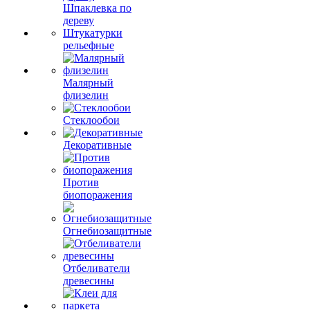
Шпаклевка по
дереву
Штукатурки
рельефные
Малярный
флизелин
Стеклообои
Декоративные
Против
биопоражения
Огнебиозащитные
Отбеливатели
древесины