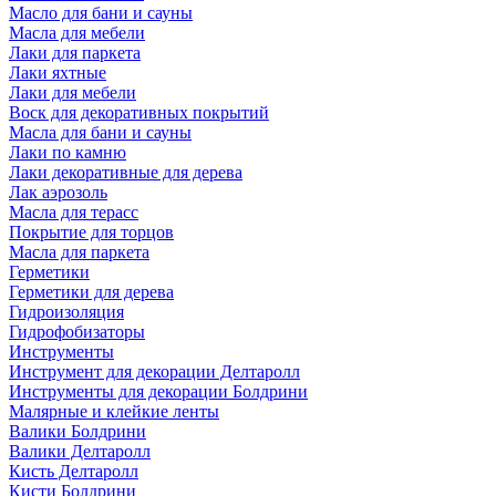
Масло для бани и сауны
Масла для мебели
Лаки для паркета
Лаки яхтные
Лаки для мебели
Воск для декоративных покрытий
Масла для бани и сауны
Лаки по камню
Лаки декоративные для дерева
Лак аэрозоль
Масла для терасс
Покрытие для торцов
Масла для паркета
Герметики
Герметики для дерева
Гидроизоляция
Гидрофобизаторы
Инструменты
Инструмент для декорации Делтаролл
Инструменты для декорации Болдрини
Малярные и клейкие ленты
Валики Болдрини
Валики Делтаролл
Кисть Делтаролл
Кисти Болдрини