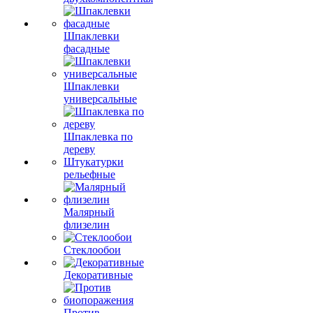
Шпаклевки
фасадные
Шпаклевки
универсальные
Шпаклевка по
дереву
Штукатурки
рельефные
Малярный
флизелин
Стеклообои
Декоративные
Против