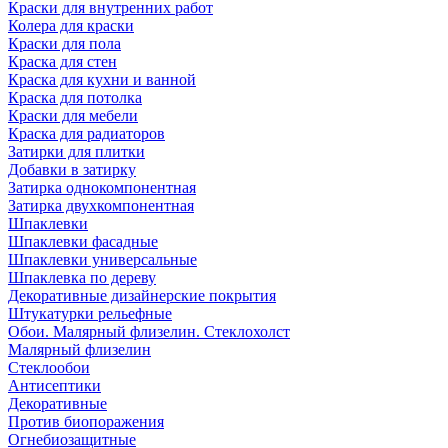
Краски для внутренних работ
Колера для краски
Краски для пола
Краска для стен
Краска для кухни и ванной
Краска для потолка
Краски для мебели
Краска для радиаторов
Затирки для плитки
Добавки в затирку
Затирка однокомпонентная
Затирка двухкомпонентная
Шпаклевки
Шпаклевки фасадные
Шпаклевки универсальные
Шпаклевка по дереву
Декоративные дизайнерские покрытия
Штукатурки рельефные
Обои. Малярный флизелин. Стеклохолст
Малярный флизелин
Стеклообои
Антисептики
Декоративные
Против биопоражения
Огнебиозащитные