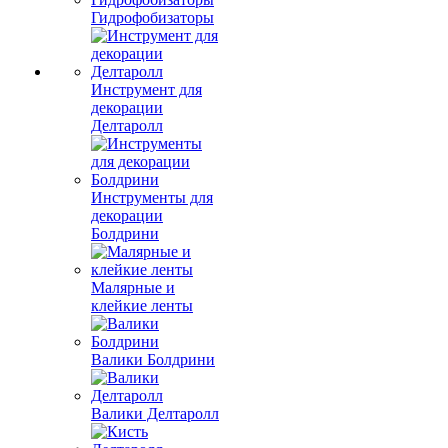
Гидрофобизаторы
Инструмент для
декорации
Делтаролл
Инструменты для
декорации
Болдрини
Малярные и
клейкие ленты
Валики Болдрини
Валики Делтаролл