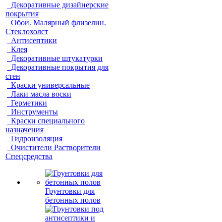
Декоративные дизайнерские
покрытия
Обои. Малярный флизелин.
Стеклохолст
Антисептики
Клея
Декоративные штукатурки
Декоративные покрытия для
стен
Краски универсальные
Лаки масла воски
Герметики
Инструменты
Краски специального
назначения
Гидроизоляция
Очистители Растворители
Спецсредства
Грунтовки для
бетонных полов