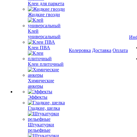
Клеи для паркета
Жидкие гвозди
Клей
универсальный
Ин
Клеи ПВА
Колеровка
Доставка
Оплата
Клеи плиточный
Химические
анкеры
Эффекты
Гладкие, шелка
Штукатурки
рельефные