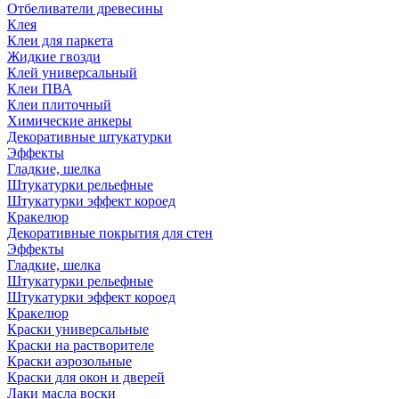
Отбеливатели древесины
Клея
Клеи для паркета
Жидкие гвозди
Клей универсальный
Клеи ПВА
Клеи плиточный
Химические анкеры
Декоративные штукатурки
Эффекты
Гладкие, шелка
Штукатурки рельефные
Штукатурки эффект короед
Кракелюр
Декоративные покрытия для стен
Эффекты
Гладкие, шелка
Штукатурки рельефные
Штукатурки эффект короед
Кракелюр
Краски универсальные
Краски на растворителе
Краски аэрозольные
Краски для окон и дверей
Лаки масла воски