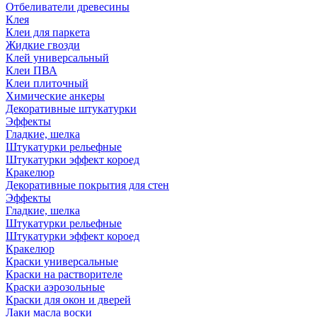
Отбеливатели древесины
Клея
Клеи для паркета
Жидкие гвозди
Клей универсальный
Клеи ПВА
Клеи плиточный
Химические анкеры
Декоративные штукатурки
Эффекты
Гладкие, шелка
Штукатурки рельефные
Штукатурки эффект короед
Кракелюр
Декоративные покрытия для стен
Эффекты
Гладкие, шелка
Штукатурки рельефные
Штукатурки эффект короед
Кракелюр
Краски универсальные
Краски на растворителе
Краски аэрозольные
Краски для окон и дверей
Лаки масла воски