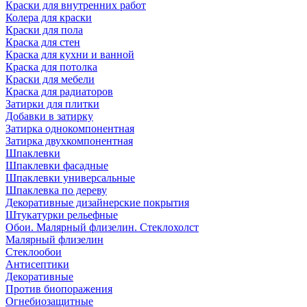
Краски для внутренних работ
Колера для краски
Краски для пола
Краска для стен
Краска для кухни и ванной
Краска для потолка
Краски для мебели
Краска для радиаторов
Затирки для плитки
Добавки в затирку
Затирка однокомпонентная
Затирка двухкомпонентная
Шпаклевки
Шпаклевки фасадные
Шпаклевки универсальные
Шпаклевка по дереву
Декоративные дизайнерские покрытия
Штукатурки рельефные
Обои. Малярный флизелин. Стеклохолст
Малярный флизелин
Стеклообои
Антисептики
Декоративные
Против биопоражения
Огнебиозащитные