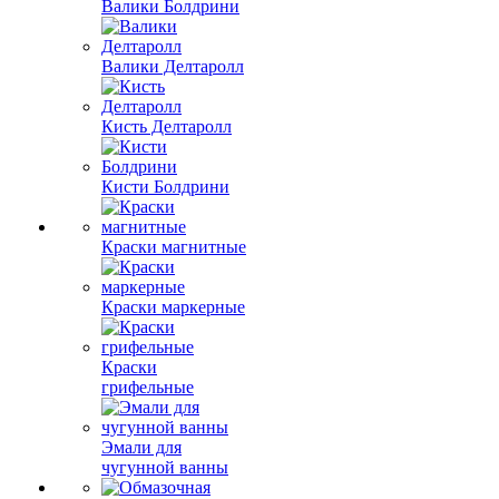
Валики Болдрини
Валики Делтаролл
Кисть Делтаролл
Кисти Болдрини
Краски магнитные
Краски маркерные
Краски
грифельные
Эмали для
чугунной ванны