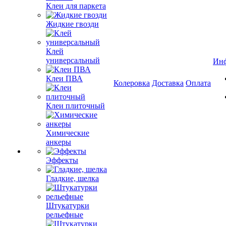
Клеи для паркета
Жидкие гвозди
Клей
универсальный
Ин
Клеи ПВА
Колеровка
Доставка
Оплата
Клеи плиточный
Химические
анкеры
Эффекты
Гладкие, шелка
Штукатурки
рельефные