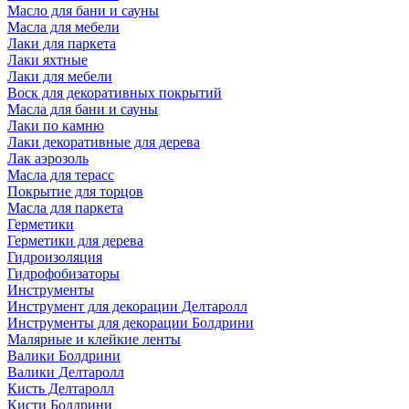
Масло для бани и сауны
Масла для мебели
Лаки для паркета
Лаки яхтные
Лаки для мебели
Воск для декоративных покрытий
Масла для бани и сауны
Лаки по камню
Лаки декоративные для дерева
Лак аэрозоль
Масла для терасс
Покрытие для торцов
Масла для паркета
Герметики
Герметики для дерева
Гидроизоляция
Гидрофобизаторы
Инструменты
Инструмент для декорации Делтаролл
Инструменты для декорации Болдрини
Малярные и клейкие ленты
Валики Болдрини
Валики Делтаролл
Кисть Делтаролл
Кисти Болдрини