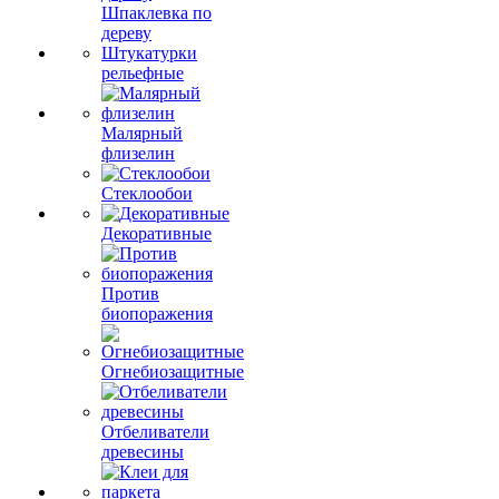
Шпаклевка по
дереву
Штукатурки
рельефные
Малярный
флизелин
Стеклообои
Декоративные
Против
биопоражения
Огнебиозащитные
Отбеливатели
древесины