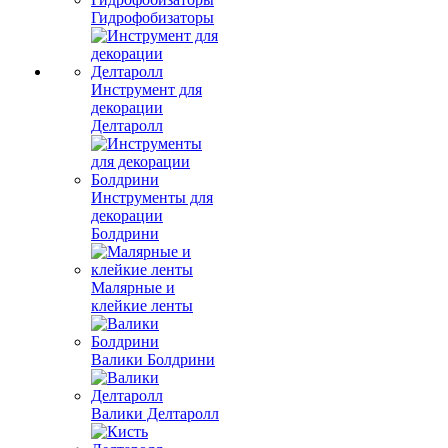
Гидрофобизаторы
Инструмент для
декорации
Делтаролл
Инструменты для
декорации
Болдрини
Малярные и
клейкие ленты
Валики Болдрини
Валики Делтаролл