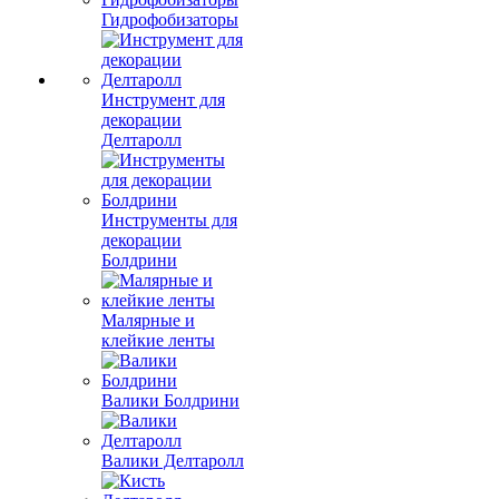
Гидрофобизаторы
Инструмент для
декорации
Делтаролл
Инструменты для
декорации
Болдрини
Малярные и
клейкие ленты
Валики Болдрини
Валики Делтаролл