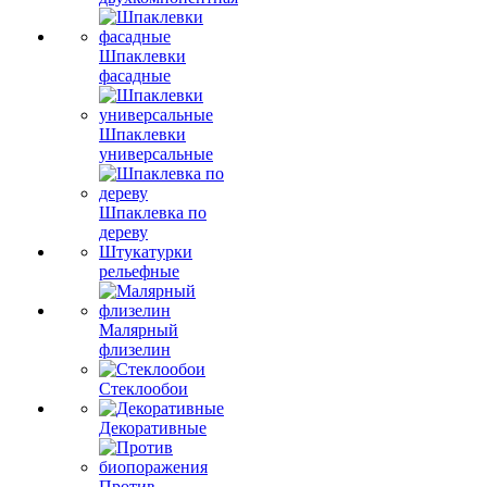
Шпаклевки
фасадные
Шпаклевки
универсальные
Шпаклевка по
дереву
Штукатурки
рельефные
Малярный
флизелин
Стеклообои
Декоративные
Против