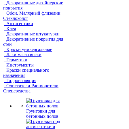
Декоративные дизайнерские
покрытия
Обои. Малярный флизелин.
Стеклохолст
Антисептики
Клея
Декоративные штукатурки
Декоративные покрытия для
стен
Краски универсальные
Лаки масла воски
Герметики
Инструменты
Краски специального
назначения
Гидроизоляция
Очистители Растворители
Спецсредства
Грунтовки для
бетонных полов