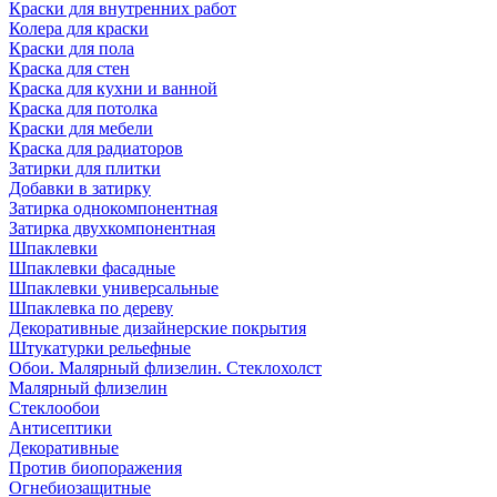
Краски для внутренних работ
Колера для краски
Краски для пола
Краска для стен
Краска для кухни и ванной
Краска для потолка
Краски для мебели
Краска для радиаторов
Затирки для плитки
Добавки в затирку
Затирка однокомпонентная
Затирка двухкомпонентная
Шпаклевки
Шпаклевки фасадные
Шпаклевки универсальные
Шпаклевка по дереву
Декоративные дизайнерские покрытия
Штукатурки рельефные
Обои. Малярный флизелин. Стеклохолст
Малярный флизелин
Стеклообои
Антисептики
Декоративные
Против биопоражения
Огнебиозащитные