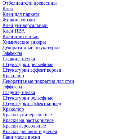
Отбеливатели древесины
Клея
Клеи для паркета
Жидкие гвозди
Клей универсальный
Клеи ПВА
Клеи плиточный
Химические анкеры
Декоративные штукатурки
Эффекты
Гладкие, шелка
Штукатурки рельефные
Штукатурки эффект короед
Кракелюр
Декоративные покрытия для стен
Эффекты
Гладкие, шелка
Штукатурки рельефные
Штукатурки эффект короед
Кракелюр
Краски универсальные
Краски на растворителе
Краски аэрозольные
Краски для окон и дверей
Лаки масла воски