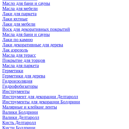
Масло для бани и сауны
Масла для мебели
Лаки для паркета
Лаки яхтные
Лаки для мебели
Воск для декоративных покрытий
Масла для бани и сауны
Лаки по камню
Лаки декоративные для дерева
Лак аэрозоль
Масла для терасс
Покрытие для торцов
Масла для паркета
Герметики
Герметики для дерева
Гидроизоляция
Гидрофобизаторы
Инструменты
Инструмент для декорации Делтаролл
Инструменты для декорации Болдрини
Малярные и клейкие ленты
Валики Болдрини
Валики Делтаролл
Кисть Делтаролл
Кисти Болдрини