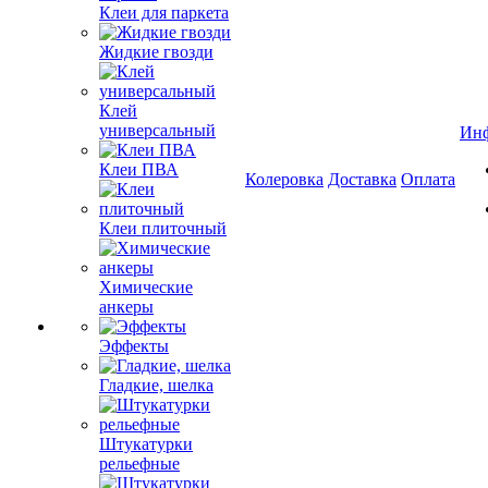
Клеи для паркета
Жидкие гвозди
Клей
универсальный
Ин
Клеи ПВА
Колеровка
Доставка
Оплата
Клеи плиточный
Химические
анкеры
Эффекты
Гладкие, шелка
Штукатурки
рельефные