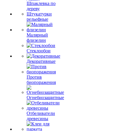
Шпаклевка по
дереву
Штукатурки
рельефные
Малярный
флизелин
Стеклообои
Декоративные
Против
биопоражения
Огнебиозащитные
Отбеливатели
древесины