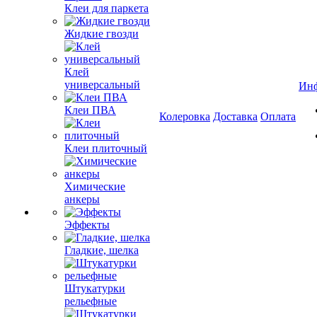
Клеи для паркета
Жидкие гвозди
Клей
универсальный
Ин
Клеи ПВА
Колеровка
Доставка
Оплата
Клеи плиточный
Химические
анкеры
Эффекты
Гладкие, шелка
Штукатурки
рельефные