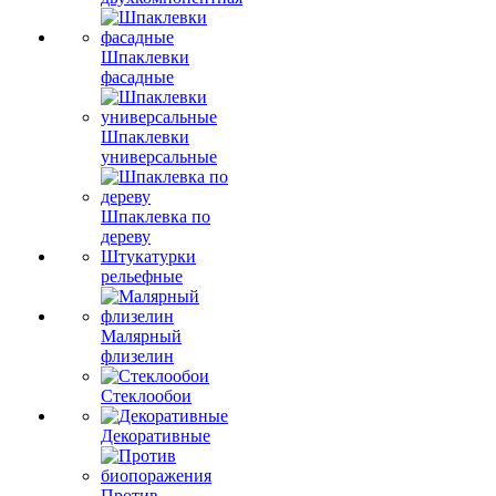
Шпаклевки
фасадные
Шпаклевки
универсальные
Шпаклевка по
дереву
Штукатурки
рельефные
Малярный
флизелин
Стеклообои
Декоративные
Против