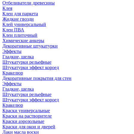
Отбеливатели древесины
Клея
Клеи для паркета
Жидкие гвозди
Клей универсальный
Клеи ПВА
Клеи плиточный
Химические анкеры
Декоративные штукатурки
Эффекты
Гладкие, шелка
Штукатурки рельефные
Штукатурки эффект короед
Кракелюр
Декоративные покрытия для стен
Эффекты
Гладкие, шелка
Штукатурки рельефные
Штукатурки эффект короед
Кракелюр
Краски универсальные
Краски на растворителе
Краски аэрозольные
Краски для окон и дверей
Лаки масла воски