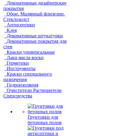
Декоративные дизайнерские
покрытия
Обои. Малярный флизелин.
Стеклохолст
Антисептики
Клея
Декоративные штукатурки
Декоративные покрытия для
стен
Краски универсальные
Лаки масла воски
Герметики
Инструменты
Краски специального
назначения
Гидроизоляция
Очистители Растворители
Спецсредства
Грунтовки для
бетонных полов