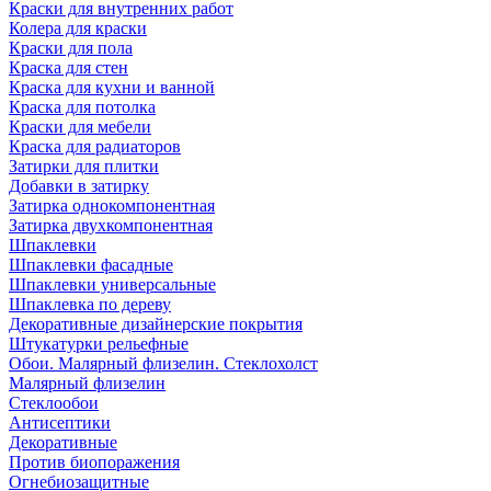
Краски для внутренних работ
Колера для краски
Краски для пола
Краска для стен
Краска для кухни и ванной
Краска для потолка
Краски для мебели
Краска для радиаторов
Затирки для плитки
Добавки в затирку
Затирка однокомпонентная
Затирка двухкомпонентная
Шпаклевки
Шпаклевки фасадные
Шпаклевки универсальные
Шпаклевка по дереву
Декоративные дизайнерские покрытия
Штукатурки рельефные
Обои. Малярный флизелин. Стеклохолст
Малярный флизелин
Стеклообои
Антисептики
Декоративные
Против биопоражения
Огнебиозащитные