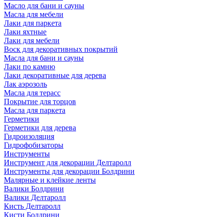
Масло для бани и сауны
Масла для мебели
Лаки для паркета
Лаки яхтные
Лаки для мебели
Воск для декоративных покрытий
Масла для бани и сауны
Лаки по камню
Лаки декоративные для дерева
Лак аэрозоль
Масла для терасс
Покрытие для торцов
Масла для паркета
Герметики
Герметики для дерева
Гидроизоляция
Гидрофобизаторы
Инструменты
Инструмент для декорации Делтаролл
Инструменты для декорации Болдрини
Малярные и клейкие ленты
Валики Болдрини
Валики Делтаролл
Кисть Делтаролл
Кисти Болдрини