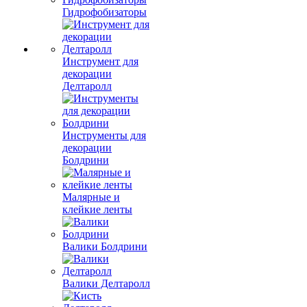
Гидрофобизаторы
Инструмент для
декорации
Делтаролл
Инструменты для
декорации
Болдрини
Малярные и
клейкие ленты
Валики Болдрини
Валики Делтаролл