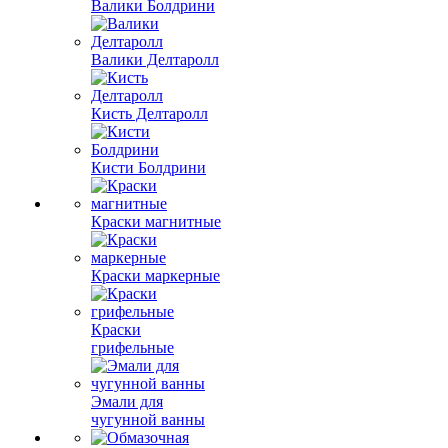
Валики Болдрини
Валики Делтаролл
Кисть Делтаролл
Кисти Болдрини
Краски магнитные
Краски маркерные
Краски
грифельные
Эмали для
чугунной ванны