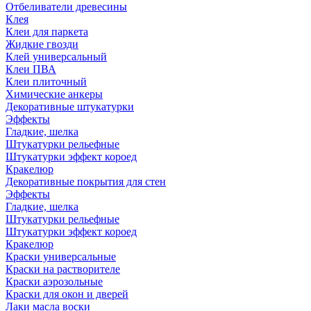
Отбеливатели древесины
Клея
Клеи для паркета
Жидкие гвозди
Клей универсальный
Клеи ПВА
Клеи плиточный
Химические анкеры
Декоративные штукатурки
Эффекты
Гладкие, шелка
Штукатурки рельефные
Штукатурки эффект короед
Кракелюр
Декоративные покрытия для стен
Эффекты
Гладкие, шелка
Штукатурки рельефные
Штукатурки эффект короед
Кракелюр
Краски универсальные
Краски на растворителе
Краски аэрозольные
Краски для окон и дверей
Лаки масла воски