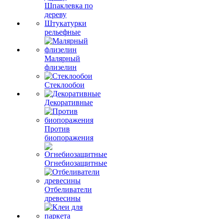
Шпаклевка по
дереву
Штукатурки
рельефные
Малярный
флизелин
Стеклообои
Декоративные
Против
биопоражения
Огнебиозащитные
Отбеливатели
древесины