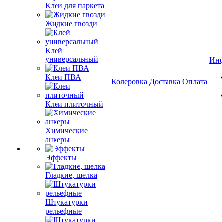
Клеи для паркета
Жидкие гвозди
Клей
универсальный
Ин
Клеи ПВА
Колеровка
Доставка
Оплата
Клеи плиточный
Химические
анкеры
Эффекты
Гладкие, шелка
Штукатурки
рельефные