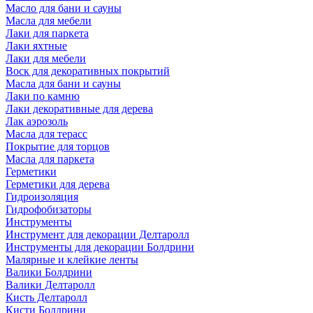
Масло для бани и сауны
Масла для мебели
Лаки для паркета
Лаки яхтные
Лаки для мебели
Воск для декоративных покрытий
Масла для бани и сауны
Лаки по камню
Лаки декоративные для дерева
Лак аэрозоль
Масла для терасс
Покрытие для торцов
Масла для паркета
Герметики
Герметики для дерева
Гидроизоляция
Гидрофобизаторы
Инструменты
Инструмент для декорации Делтаролл
Инструменты для декорации Болдрини
Малярные и клейкие ленты
Валики Болдрини
Валики Делтаролл
Кисть Делтаролл
Кисти Болдрини