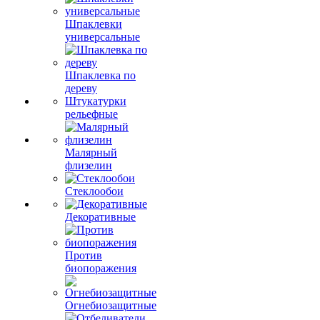
Шпаклевки
универсальные
Шпаклевка по
дереву
Штукатурки
рельефные
Малярный
флизелин
Стеклообои
Декоративные
Против
биопоражения
Огнебиозащитные