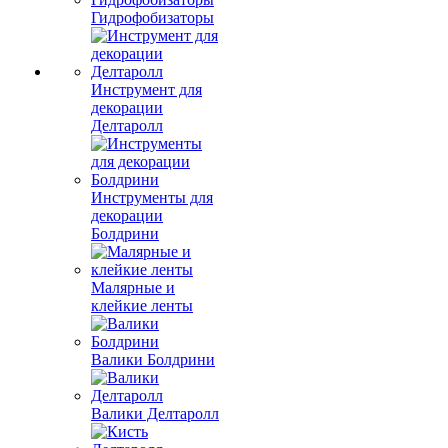
Гидрофобизаторы
Инструмент для
декорации
Делтаролл
Инструменты для
декорации
Болдрини
Малярные и
клейкие ленты
Валики Болдрини
Валики Делтаролл