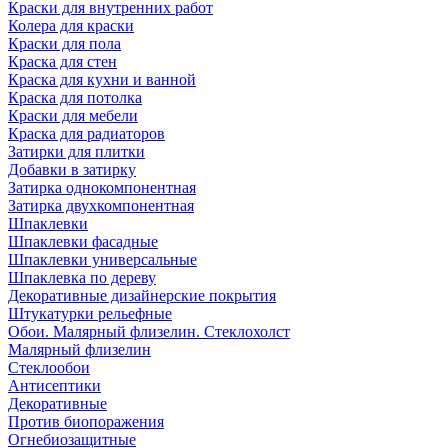
Краски для внутренних работ
Колера для краски
Краски для пола
Краска для стен
Краска для кухни и ванной
Краска для потолка
Краски для мебели
Краска для радиаторов
Затирки для плитки
Добавки в затирку
Затирка однокомпонентная
Затирка двухкомпонентная
Шпаклевки
Шпаклевки фасадные
Шпаклевки универсальные
Шпаклевка по дереву
Декоративные дизайнерские покрытия
Штукатурки рельефные
Обои. Малярный флизелин. Стеклохолст
Малярный флизелин
Стеклообои
Антисептики
Декоративные
Против биопоражения
Огнебиозащитные