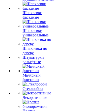
Шпаклевки
фасадные
Шпаклевки
универсальные
Шпаклевка по
дереву
Штукатурки
рельефные
Малярный
флизелин
Стеклообои
Декоративные
Против