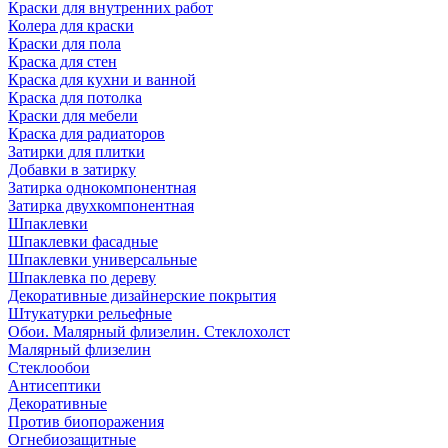
Краски для внутренних работ
Колера для краски
Краски для пола
Краска для стен
Краска для кухни и ванной
Краска для потолка
Краски для мебели
Краска для радиаторов
Затирки для плитки
Добавки в затирку
Затирка однокомпонентная
Затирка двухкомпонентная
Шпаклевки
Шпаклевки фасадные
Шпаклевки универсальные
Шпаклевка по дереву
Декоративные дизайнерские покрытия
Штукатурки рельефные
Обои. Малярный флизелин. Стеклохолст
Малярный флизелин
Стеклообои
Антисептики
Декоративные
Против биопоражения
Огнебиозащитные