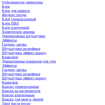
Отбеливатели древесины
Клея
Клеи для паркета
Жидкие гвозди
Клей универсальный
Клеи ПВА
Клеи плиточный
Химические анкеры
Декоративные штукатурки
Эффекты
Гладкие, шелка
Штукатурки рельефные
Штукатурки эффект короед
Кракелюр
Декоративные покрытия для стен
Эффекты
Гладкие, шелка
Штукатурки рельефные
Штукатурки эффект короед
Кракелюр
Краски универсальные
Краски на растворителе
Краски аэрозольные
Краски для окон и дверей
Лаки масла воски