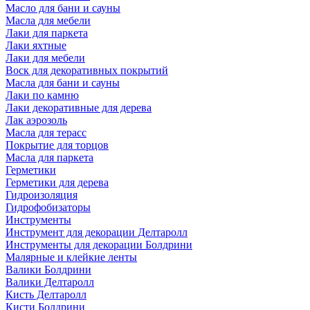
Масло для бани и сауны
Масла для мебели
Лаки для паркета
Лаки яхтные
Лаки для мебели
Воск для декоративных покрытий
Масла для бани и сауны
Лаки по камню
Лаки декоративные для дерева
Лак аэрозоль
Масла для терасс
Покрытие для торцов
Масла для паркета
Герметики
Герметики для дерева
Гидроизоляция
Гидрофобизаторы
Инструменты
Инструмент для декорации Делтаролл
Инструменты для декорации Болдрини
Малярные и клейкие ленты
Валики Болдрини
Валики Делтаролл
Кисть Делтаролл
Кисти Болдрини