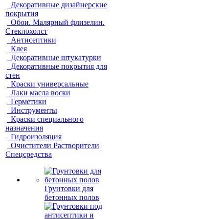
Декоративные дизайнерские
покрытия
Обои. Малярный флизелин.
Стеклохолст
Антисептики
Клея
Декоративные штукатурки
Декоративные покрытия для
стен
Краски универсальные
Лаки масла воски
Герметики
Инструменты
Краски специального
назначения
Гидроизоляция
Очистители Растворители
Спецсредства
Грунтовки для
бетонных полов