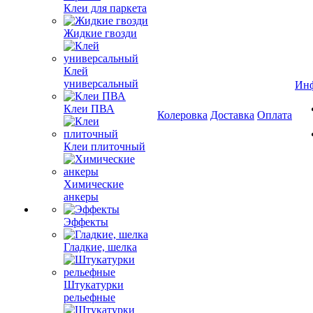
Клеи для паркета
Жидкие гвозди
Клей
универсальный
Ин
Клеи ПВА
Колеровка
Доставка
Оплата
Клеи плиточный
Химические
анкеры
Эффекты
Гладкие, шелка
Штукатурки
рельефные