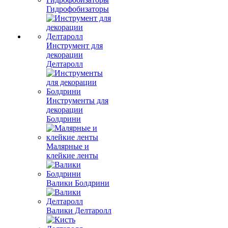
Гидрофобизаторы
Инструмент для
декорации
Делтаролл
Инструменты для
декорации
Болдрини
Малярные и
клейкие ленты
Валики Болдрини
Валики Делтаролл