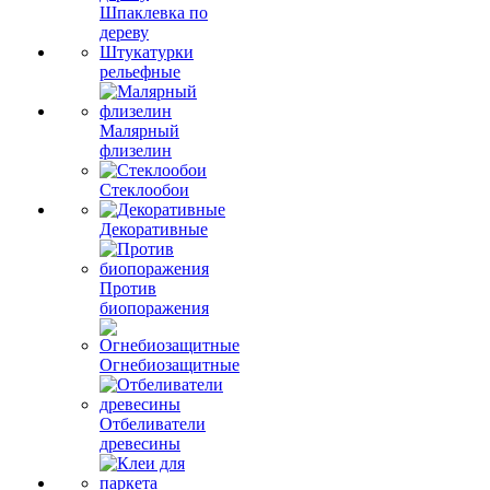
Шпаклевка по
дереву
Штукатурки
рельефные
Малярный
флизелин
Стеклообои
Декоративные
Против
биопоражения
Огнебиозащитные
Отбеливатели
древесины