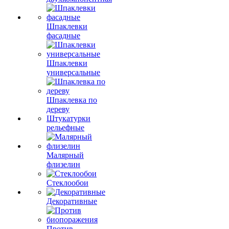
Шпаклевки
фасадные
Шпаклевки
универсальные
Шпаклевка по
дереву
Штукатурки
рельефные
Малярный
флизелин
Стеклообои
Декоративные
Против