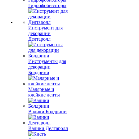
Гидрофобизаторы
Инструмент для
декорации
Делтаролл
Инструменты для
декорации
Болдрини
Малярные и
клейкие ленты
Валики Болдрини
Валики Делтаролл