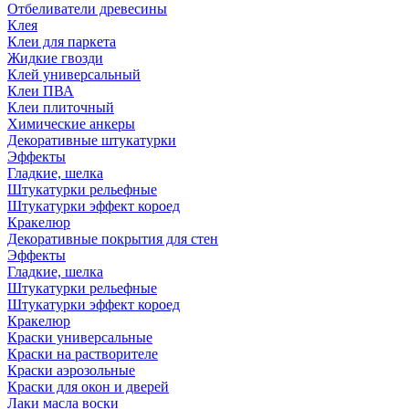
Отбеливатели древесины
Клея
Клеи для паркета
Жидкие гвозди
Клей универсальный
Клеи ПВА
Клеи плиточный
Химические анкеры
Декоративные штукатурки
Эффекты
Гладкие, шелка
Штукатурки рельефные
Штукатурки эффект короед
Кракелюр
Декоративные покрытия для стен
Эффекты
Гладкие, шелка
Штукатурки рельефные
Штукатурки эффект короед
Кракелюр
Краски универсальные
Краски на растворителе
Краски аэрозольные
Краски для окон и дверей
Лаки масла воски