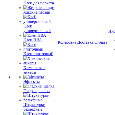
Клеи для паркета
Жидкие гвозди
Клей
универсальный
Ин
Клеи ПВА
Колеровка
Доставка
Оплата
Клеи плиточный
Химические
анкеры
Эффекты
Гладкие, шелка
Штукатурки
рельефные