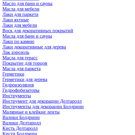
Масло для бани и сауны
Масла для мебели
Лаки для паркета
Лаки яхтные
Лаки для мебели
Воск для декоративных покрытий
Масла для бани и сауны
Лаки по камню
Лаки декоративные для дерева
Лак аэрозоль
Масла для терасс
Покрытие для торцов
Масла для паркета
Герметики
Герметики для дерева
Гидроизоляция
Гидрофобизаторы
Инструменты
Инструмент для декорации Делтаролл
Инструменты для декорации Болдрини
Малярные и клейкие ленты
Валики Болдрини
Валики Делтаролл
Кисть Делтаролл
Кисти Болдрини