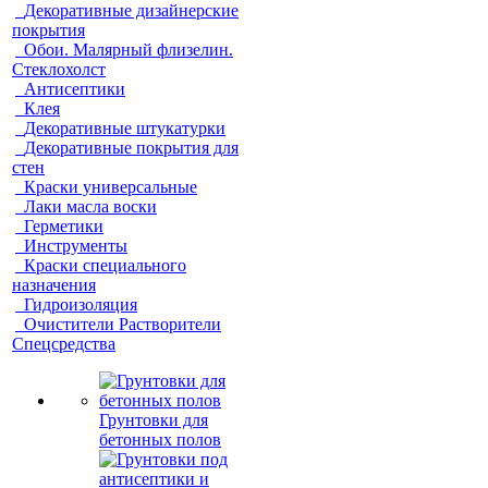
Декоративные дизайнерские
покрытия
Обои. Малярный флизелин.
Стеклохолст
Антисептики
Клея
Декоративные штукатурки
Декоративные покрытия для
стен
Краски универсальные
Лаки масла воски
Герметики
Инструменты
Краски специального
назначения
Гидроизоляция
Очистители Растворители
Спецсредства
Грунтовки для
бетонных полов