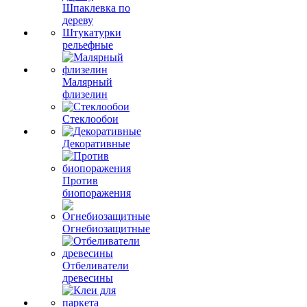
Шпаклевка по
дереву
Штукатурки
рельефные
Малярный
флизелин
Стеклообои
Декоративные
Против
биопоражения
Огнебиозащитные
Отбеливатели
древесины