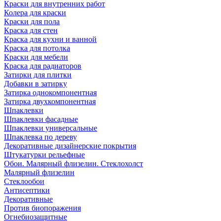
Краски для внутренних работ
Колера для краски
Краски для пола
Краска для стен
Краска для кухни и ванной
Краска для потолка
Краски для мебели
Краска для радиаторов
Затирки для плитки
Добавки в затирку
Затирка однокомпонентная
Затирка двухкомпонентная
Шпаклевки
Шпаклевки фасадные
Шпаклевки универсальные
Шпаклевка по дереву
Декоративные дизайнерские покрытия
Штукатурки рельефные
Обои. Малярный флизелин. Стеклохолст
Малярный флизелин
Стеклообои
Антисептики
Декоративные
Против биопоражения
Огнебиозащитные