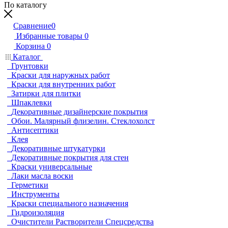
По каталогу
Сравнение
0
Избранные товары
0
Корзина
0
Каталог
Грунтовки
Краски для наружных работ
Краски для внутренних работ
Затирки для плитки
Шпаклевки
Декоративные дизайнерские покрытия
Обои. Малярный флизелин. Стеклохолст
Антисептики
Клея
Декоративные штукатурки
Декоративные покрытия для стен
Краски универсальные
Лаки масла воски
Герметики
Инструменты
Краски специального назначения
Гидроизоляция
Очистители Растворители Спецсредства