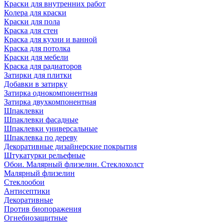
Краски для внутренних работ
Колера для краски
Краски для пола
Краска для стен
Краска для кухни и ванной
Краска для потолка
Краски для мебели
Краска для радиаторов
Затирки для плитки
Добавки в затирку
Затирка однокомпонентная
Затирка двухкомпонентная
Шпаклевки
Шпаклевки фасадные
Шпаклевки универсальные
Шпаклевка по дереву
Декоративные дизайнерские покрытия
Штукатурки рельефные
Обои. Малярный флизелин. Стеклохолст
Малярный флизелин
Стеклообои
Антисептики
Декоративные
Против биопоражения
Огнебиозащитные