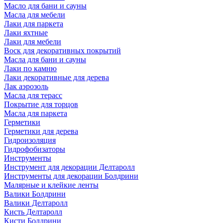
Масло для бани и сауны
Масла для мебели
Лаки для паркета
Лаки яхтные
Лаки для мебели
Воск для декоративных покрытий
Масла для бани и сауны
Лаки по камню
Лаки декоративные для дерева
Лак аэрозоль
Масла для терасс
Покрытие для торцов
Масла для паркета
Герметики
Герметики для дерева
Гидроизоляция
Гидрофобизаторы
Инструменты
Инструмент для декорации Делтаролл
Инструменты для декорации Болдрини
Малярные и клейкие ленты
Валики Болдрини
Валики Делтаролл
Кисть Делтаролл
Кисти Болдрини