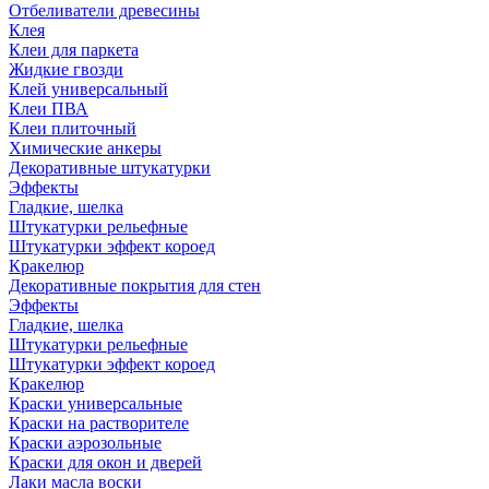
Отбеливатели древесины
Клея
Клеи для паркета
Жидкие гвозди
Клей универсальный
Клеи ПВА
Клеи плиточный
Химические анкеры
Декоративные штукатурки
Эффекты
Гладкие, шелка
Штукатурки рельефные
Штукатурки эффект короед
Кракелюр
Декоративные покрытия для стен
Эффекты
Гладкие, шелка
Штукатурки рельефные
Штукатурки эффект короед
Кракелюр
Краски универсальные
Краски на растворителе
Краски аэрозольные
Краски для окон и дверей
Лаки масла воски